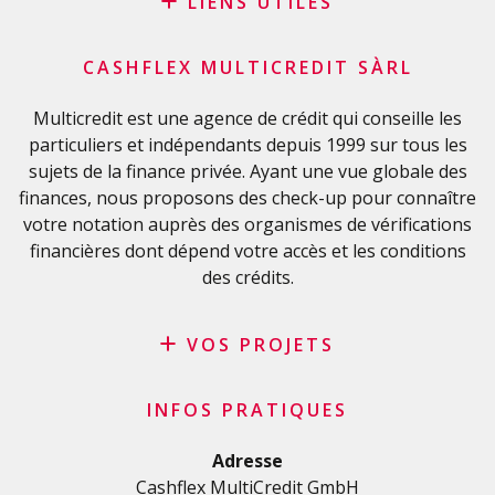
LIENS UTILES
Blog
CASHFLEX MULTICREDIT SÀRL
Demande de sponsoring
Glossaire financier
Multicredit est une agence de crédit qui conseille les
particuliers et indépendants depuis 1999 sur tous les
FAQ
sujets de la finance privée. Ayant une vue globale des
Liste de contrôle importante
finances, nous proposons des check-up pour connaître
Conditions générales
votre notation auprès des organismes de vérifications
Politique de confidentialité
financières dont dépend votre accès et les conditions
des crédits.
VOS PROJETS
Crédit privé
INFOS PRATIQUES
Crédit personnel en Suisse
Crédit rénovation
Adresse
Cashflex MultiCredit GmbH
Crédit véhicule