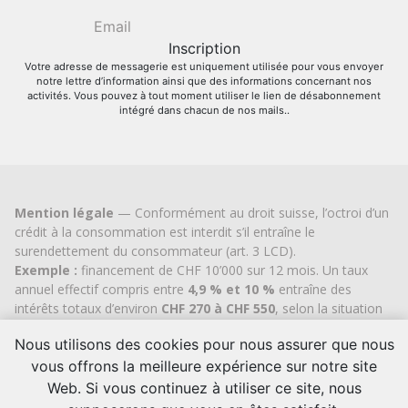
Votre adresse de messagerie est uniquement utilisée pour vous envoyer
notre lettre d’information ainsi que des informations concernant nos
activités. Vous pouvez à tout moment utiliser le lien de désabonnement
intégré dans chacun de nos mails..
Mention légale
— Conformément au droit suisse, l’octroi d’un
crédit à la consommation est interdit s’il entraîne le
surendettement du consommateur (art. 3 LCD).
Exemple :
financement de CHF 10’000 sur 12 mois. Un taux
annuel effectif compris entre
4,9 % et 10 %
entraîne des
intérêts totaux d’environ
CHF 270 à CHF 550
, selon la situation
individuelle du client. Aucun frais de dossier ou coût caché.
Nous utilisons des cookies pour nous assurer que nous
Cashflex MultiCredit GmbH
, inscrite au Registre du
commerce du
canton de Zoug
depuis 2007 (IDE
CHE-
vous offrons la meilleure expérience sur notre site
113.592.711
), bénéficie de l’autorisation cantonale officielle
Web. Si vous continuez à utiliser ce site, nous
pour le courtage en crédit à la consommation.