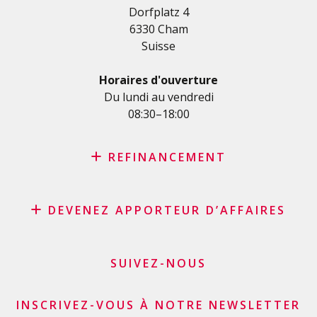
Dorfplatz 4
Crédit de formation
6330 Cham
Crédit médical
Suisse
Crédits divers
Crédit personnel pour les indépendants
Horaires d'ouverture
Crédit PME
Du lundi au vendredi
08:30–18:00
Carte de crédit
REFINANCEMENT
Rachat de crédit
DEVENEZ APPORTEUR D’AFFAIRES
Rachat de leasing
Consolidation de prêts
Programme d’affiliation
Refinancement du solde de sa carte de crédit
Apporteurs d’affaires commerçants et marchands
SUIVEZ-NOUS
Demande carte de crédit
Apporteurs d’affaires financiers
INSCRIVEZ-VOUS À NOTRE NEWSLETTER