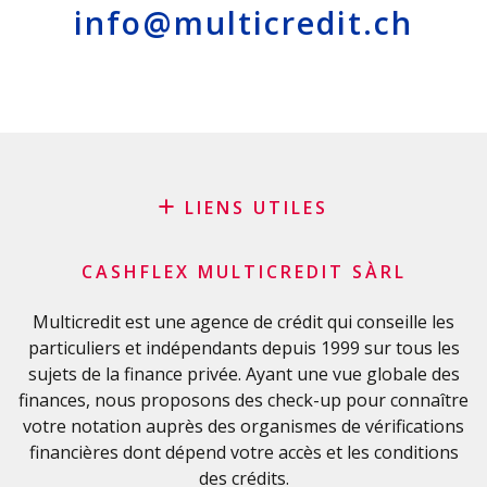
info@multicredit.ch
LIENS UTILES
Blog
CASHFLEX MULTICREDIT SÀRL
Demande de sponsoring
Glossaire financier
Multicredit est une agence de crédit qui conseille les
particuliers et indépendants depuis 1999 sur tous les
FAQ
sujets de la finance privée. Ayant une vue globale des
Liste de contrôle importante
finances, nous proposons des check-up pour connaître
Conditions générales
votre notation auprès des organismes de vérifications
Politique de confidentialité
financières dont dépend votre accès et les conditions
des crédits.