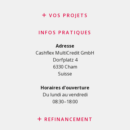
VOS PROJETS
Crédit privé
INFOS PRATIQUES
Crédit personnel en Suisse
Crédit rénovation
Adresse
Cashflex MultiCredit GmbH
Crédit véhicule
Dorfplatz 4
Crédit de formation
6330 Cham
Crédit médical
Suisse
Crédits divers
Crédit personnel pour les indépendants
Horaires d'ouverture
Crédit PME
Du lundi au vendredi
08:30–18:00
Carte de crédit
REFINANCEMENT