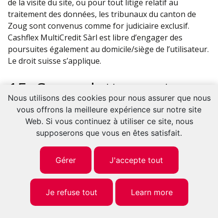
de la visite du site, ou pour tout litige relatif au
traitement des données, les tribunaux du canton de
Zoug sont convenus comme for judiciaire exclusif.
Cashflex MultiCredit Sàrl est libre d’engager des
poursuites également au domicile/siège de l’utilisateur.
Le droit suisse s’applique.
15. Surendettement
Nous utilisons des cookies pour nous assurer que nous
vous offrons la meilleure expérience sur notre site
Web. Si vous continuez à utiliser ce site, nous
supposerons que vous en êtes satisfait.
Je prends note que l’octroi d’un crédit est interdit s’il
occasionne l
e surendettement (art. 3 LCD).
Gérer
J'accepte tout
16. Confirmation
Je refuse tout
Learn more