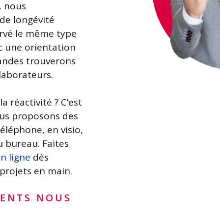
, nous
de longévité
rvé le même type
ec une orientation
mandes trouverons
laborateurs.
la réactivité ? C’est
ous proposons des
éléphone, en visio,
u bureau. Faites
n ligne
dès
projets en main.
IENTS NOUS
?