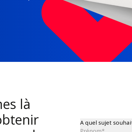
es là
obtenir