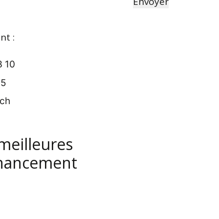
nt :
3 10
75
.ch
meilleures
inancement