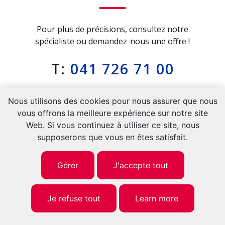
Pour plus de précisions, consultez notre
spécialiste ou demandez-nous une offre !
T:
041 726 71 00
M:
079 936 31 75
Nous utilisons des cookies pour nous assurer que nous
vous offrons la meilleure expérience sur notre site
info@multicredit.ch
Web. Si vous continuez à utiliser ce site, nous
supposerons que vous en êtes satisfait.
Gérer
J'accepte tout
Je refuse tout
Learn more
LIENS UTILES