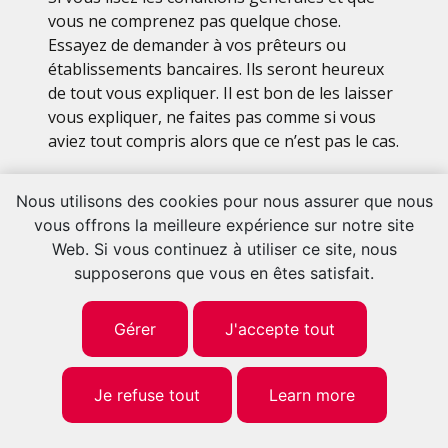
vous ne comprenez pas quelque chose.
Essayez de demander à vos prêteurs ou
établissements bancaires. Ils seront heureux
de tout vous expliquer. Il est bon de les laisser
vous expliquer, ne faites pas comme si vous
aviez tout compris alors que ce n’est pas le cas.
Après avoir signé les papiers du contrat de
Nous utilisons des cookies pour nous assurer que nous
prêt automobile, vous avez donné le pouvoir
vous offrons la meilleure expérience sur notre site
aux termes et conditions d’être à l’aise avec
Web. Si vous continuez à utiliser ce site, nous
votre paiement et tout autre aspect de votre
supposerons que vous en êtes satisfait.
vie pendant le paiement de votre prêt. Lisez
attentivement vos conditions générales.
Gérer
J'accepte tout
Durée du financement automobile
Lorsque vous obtenez un prêt automobile
Je refuse tout
Learn more
pour votre véhicule neuf ou d’occasion, vous
disposez d’une période convenue pour