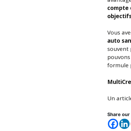
compte d
objectif
Vous ave
auto san
souvent p
pouvons
formule p
MultiCre
Un artic
Share our 