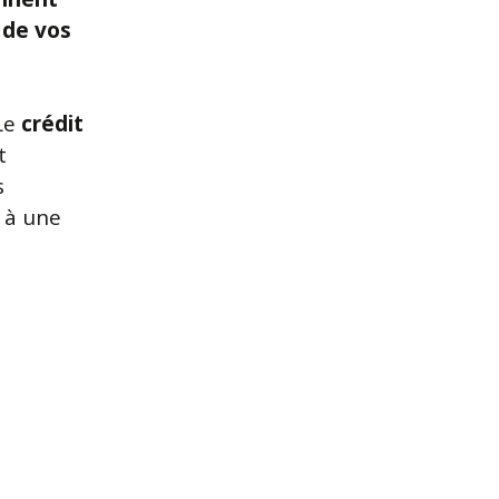
 de vos
 Le
crédit
t
s
 à une