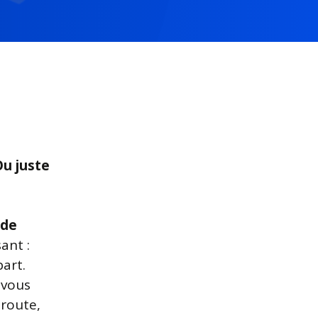
Ou juste
 de
ant :
art.
 vous
 route,