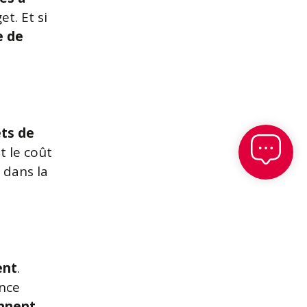
et. Et si
e de
êts de
t le coût
 dans la
ent
.
ence
ennent