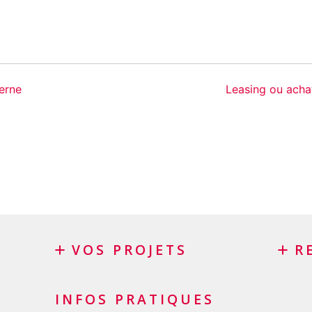
erne
Leasing ou acha
VOS PROJETS
R
Crédit privé
Racha
INFOS PRATIQUES
Crédit personnel en Suisse
Racha