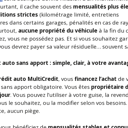
ourtant, il cache souvent des
mensualités plus él
itions strictes
(kilométrage limité, entretiens
res dans certains garages, pénalités en cas de ra
surtout,
aucune propriété du véhicule
à la fin du 
ez, vous ne possédez pas. Et si vous souhaitez gar
 vous devrez payer sa valeur résiduelle… souvent s
t auto sans apport : simple, clair, à votre avant
rédit auto MultiCredit
, vous
financez l’achat
de 
, sans apport obligatoire. Vous êtes
propriétaire d
jour
. Vous pouvez l’utiliser à votre guise, la reven
us le souhaitez, ou la modifier selon vos besoins
te, aucun piège.
 vous bénéficiez de
mensualités stables et connu