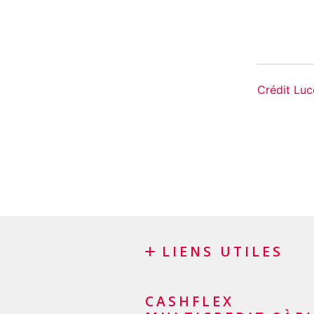
Crédit Luc
LIENS UTILES
Blog
CASHFLEX
Demande de sponsoring