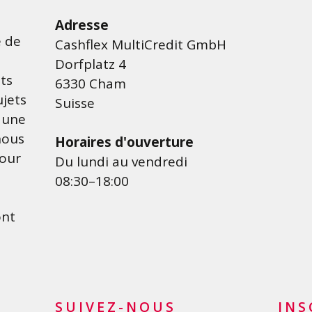
L
Crédit rénovation
Conso
Adresse
e de
Cashflex MultiCredit GmbH
Crédit véhicule
Refin
Dorfplatz 4
carte
te
Crédit de formation
ts
6330 Cham
Dema
Crédit médical
ujets
Suisse
é
Crédits divers
t une
Crédit personnel pour les
nous
Horaires d'ouverture
indépendants
our
Du lundi au vendredi
Crédit PME
08:30–18:00
Carte de crédit
ont
SUIVEZ-NOUS
INS