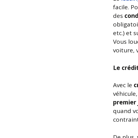
facile. P
des
cond
obligatoi
etc.) et 
Vous lou
voiture,
Le crédi
Avec le
c
véhicule
premier 
quand vo
contrain
De plus,