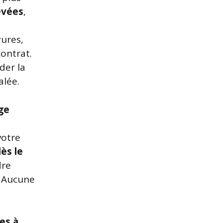
evées
,
yures,
contrat.
der la
alée.
age
votre
ès le
dre
. Aucune
es à