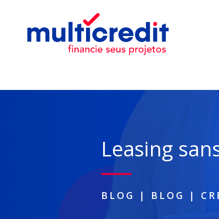
Leasing san
BLOG
|
BLOG
|
CR