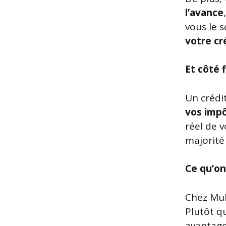
l’avance
vous le 
votre cr
Et côté 
Un crédi
vos imp
réel de 
majorité 
Ce qu’on
Chez Mul
Plutôt q
avantage