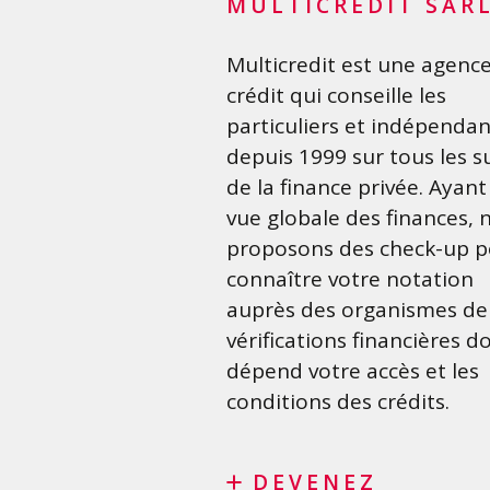
MULTICREDIT SÀR
Glossaire financier
Multicredit est une agenc
FAQ
crédit qui conseille les
Liste de contrôle importan
particuliers et indépendan
Conditions générales
depuis 1999 sur tous les s
Politique de confidentialit
de la finance privée. Ayan
vue globale des finances, 
proposons des check-up p
connaître votre notation
auprès des organismes de
vérifications financières d
dépend votre accès et les
conditions des crédits.
DEVENEZ