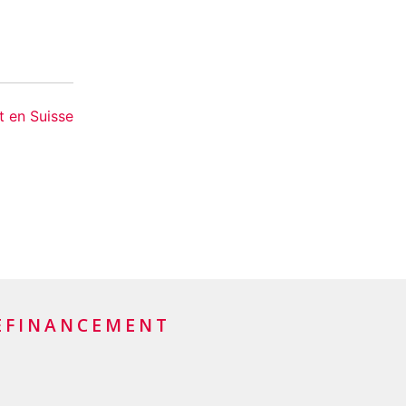
t en Suisse
EFINANCEMENT
t de crédit
t de leasing