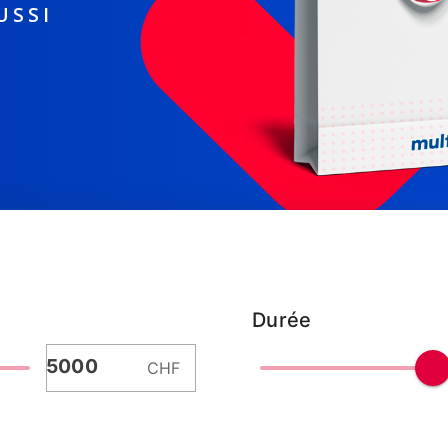
USSI
Durée
CHF