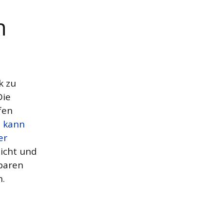
n
k zu
Die
fen
,
kann
er
eicht und
sparen
n.