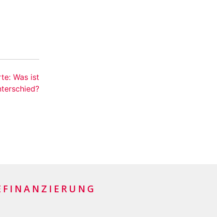
te: Was ist
nterschied?
EFINANZIERUNG
trefinanzierung mit den