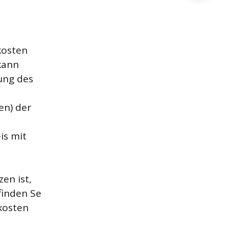
kosten
kann
ung des
en) der
is mit
en ist,
finden Se
ukosten