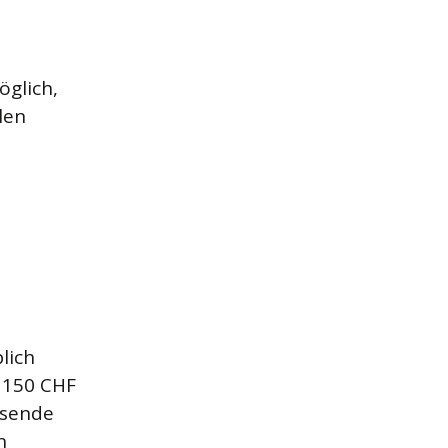
öglich,
len
lich
 150 CHF
usende
n