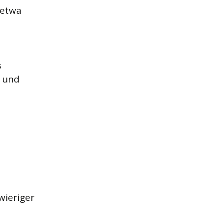
 etwa
s
t und
wieriger