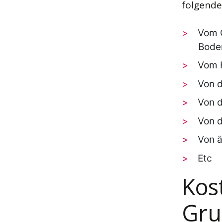
folgende
Vom G
Bode
Vom 
Von d
Von d
Von 
Von ä
Etc
Kos
Gru