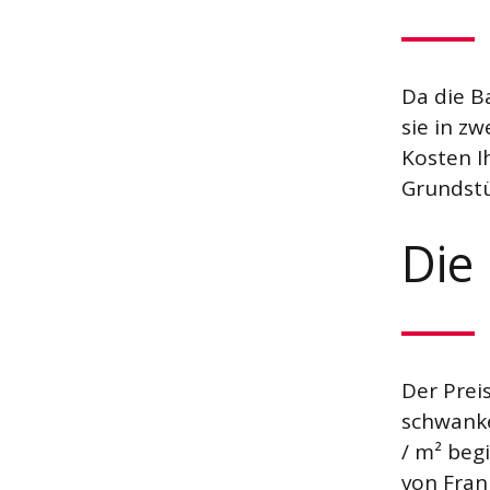
Da die B
sie in z
Kosten I
Grundstü
Die
Der Prei
schwanke
/ m² beg
von Fran