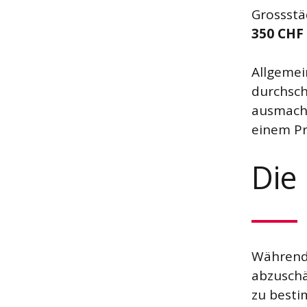
Grossstä
350 CHF 
Allgemei
durchsch
ausmacht
einem Pr
Die
Während 
abzuschä
zu besti