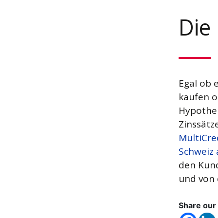
Die
Egal ob 
kaufen o
Hypothek
Zinssätze
MultiCre
Schweiz 
den Kund
und von 
Share our 