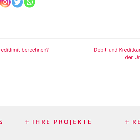
reditlimit berechnen?
Debit-und Kreditkar
der U
S
IHRE PROJEKTE
R
Kredit
Kredi