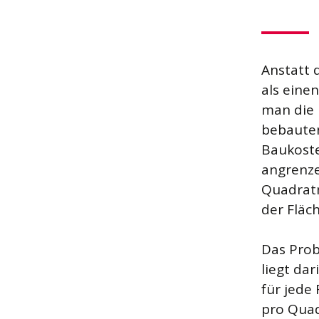
Anstatt 
als eine
man die 
bebauten
Baukoste
angrenz
Quadratm
der Fläc
Das Prob
liegt dar
für jede
pro Quad