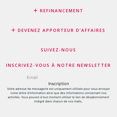
REFINANCEMENT
Rachat de crédit
DEVENEZ APPORTEUR D’AFFAIRES
Rachat de leasing
Consolidation de prêts
Programme d’affiliation
Refinancement du solde de sa carte de crédit
Apporteurs d’affaires commerçants et marchands
SUIVEZ-NOUS
Demande carte de crédit
Apporteurs d’affaires financiers
INSCRIVEZ-VOUS À NOTRE NEWSLETTER
Votre adresse de messagerie est uniquement utilisée pour vous envoyer
notre lettre d’information ainsi que des informations concernant nos
activités. Vous pouvez à tout moment utiliser le lien de désabonnement
intégré dans chacun de nos mails..