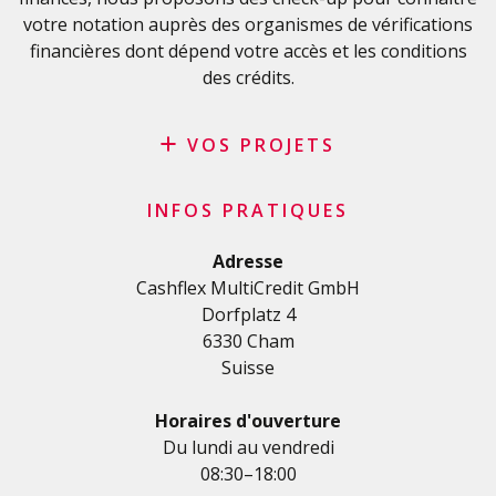
Conditions générales
votre notation auprès des organismes de vérifications
Politique de confidentialité
financières dont dépend votre accès et les conditions
des crédits.
VOS PROJETS
Crédit privé
INFOS PRATIQUES
Crédit personnel en Suisse
Crédit rénovation
Adresse
Cashflex MultiCredit GmbH
Crédit véhicule
Dorfplatz 4
Crédit de formation
6330 Cham
Crédit médical
Suisse
Crédits divers
Crédit personnel pour les indépendants
Horaires d'ouverture
Crédit PME
Du lundi au vendredi
08:30–18:00
Carte de crédit