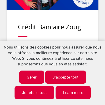
Crédit Bancaire Zoug
Guide pour demander un crédit
Nous utilisons des cookies pour nous assurer que nous
bancaire à Zoug Demander un crédit
vous offrons la meilleure expérience sur notre site
bancaire à Zoug demande une
Web. Si vous continuez à utiliser ce site, nous
préparation sérieuse, une bonne
supposerons que vous en êtes satisfait.
compréhension de son budget et une
présentation claire de son besoin de
Gérer
J'accepte tout
financement. Que la demande...
Je refuse tout
Learn more
Lire l’article →