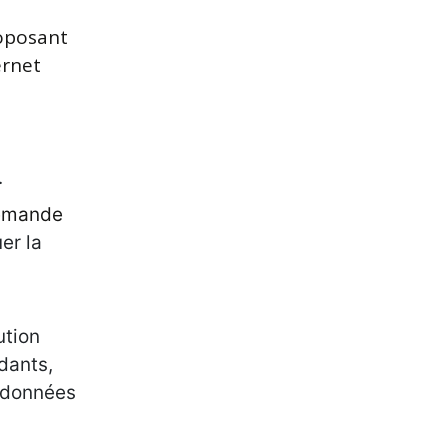
roposant
ernet
.
demande
er la
ution
dants,
s données