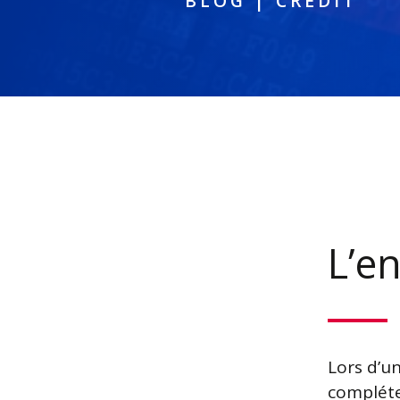
BLOG
|
CRÉDIT
L’e
Lors d’u
compléte