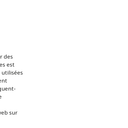
r des
es est
utilisées
ent
quent-
e
web sur