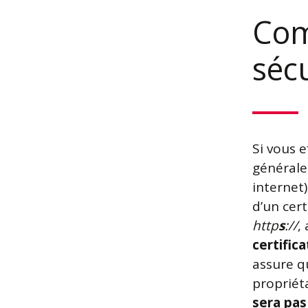
Com
séc
Si vous 
générale
internet)
d’un cert
http
s
://
,
certifica
assure q
propriéta
sera pas