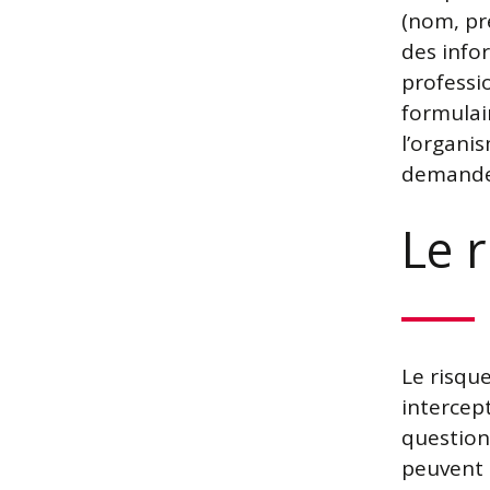
(nom, pr
des infor
professi
formulai
l’organis
demande
Le 
Le risqu
intercept
question
peuvent 