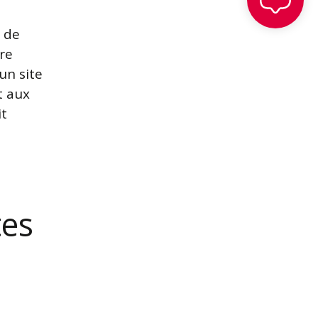
e de
re
un site
t aux
it
tes