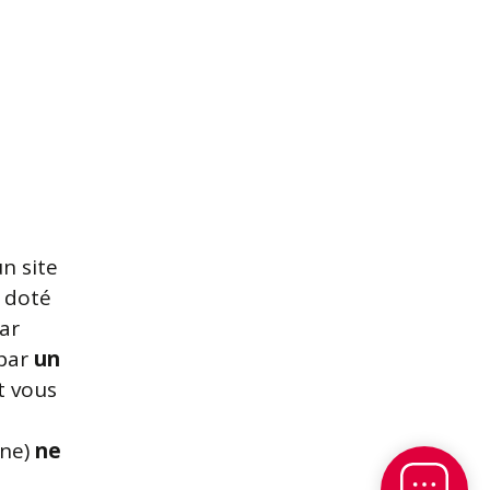
n site
t doté
par
 par
un
et vous
gne)
ne