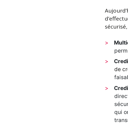
Aujourd’
d’effect
sécurisé
Multi
perme
Credi
de cr
faisa
Cred
dire
sécur
qui o
trans