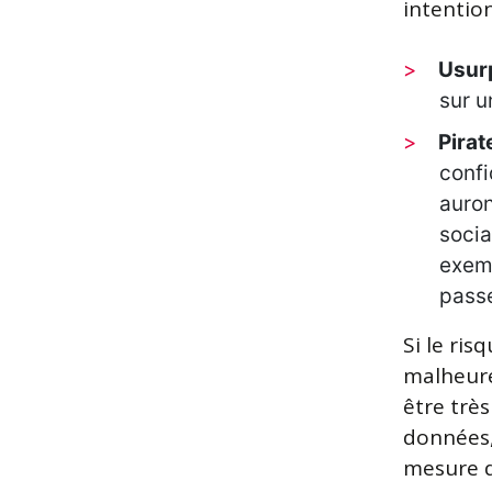
intention
Usurp
sur u
Pirat
confi
auron
socia
exemp
passe
Si le ris
malheure
être trè
données,
mesure de