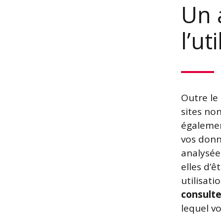
Un 
l’ut
Outre le
sites non
égalemen
vos donn
analysée
elles d’ê
utilisat
consulter
lequel v