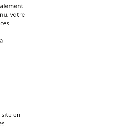
ralement
enu, votre
 ces
la
 site en
es