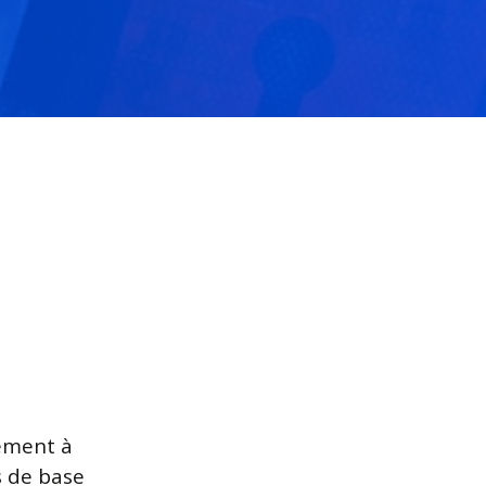
lement à
s de base