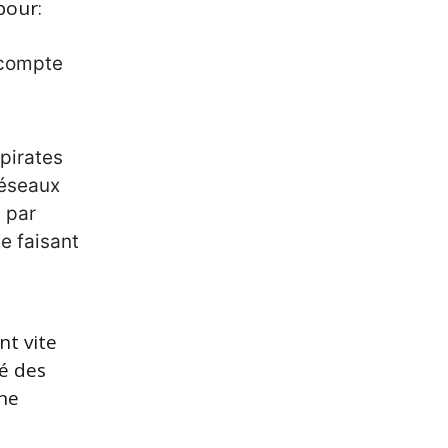
pour:
 compte
pirates
réseaux
 par
e faisant
t vite
té des
une