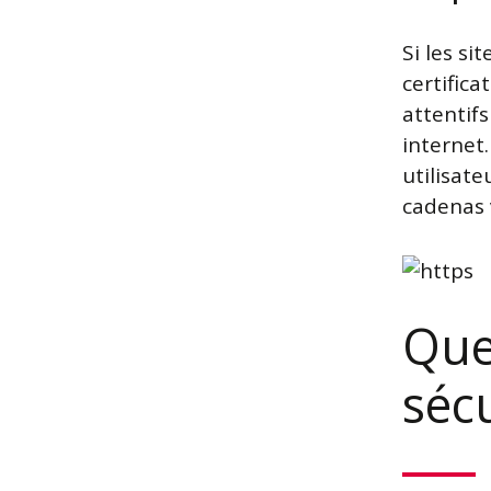
Si les si
certific
attentifs
internet
utilisate
cadenas v
Que
séc