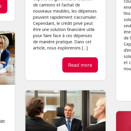
coû
de camions et l’achat de
e
env
nouveaux meubles, les dépenses
l’i
peuvent rapidement s’accumuler.
sol
Cependant, le crédit privé peut
seu
être une solution financière utile
éne
pour faire face à ces dépenses
de 
de manière pratique. Dans cet
Cep
article, nous explorerons […]
d’i
sol
et 
Read more
nou
dit