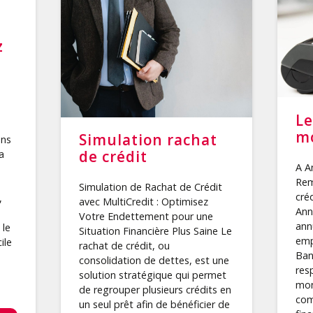
z
Le
mo
Simulation rachat
ans
de crédit
a
A A
Rem
Simulation de Rachat de Crédit
cré
,
avec MultiCredit : Optimisez
Ann
Votre Endettement pour une
ann
 le
Situation Financière Plus Saine Le
emp
ile
rachat de crédit, ou
Ban
consolidation de dettes, est une
res
solution stratégique qui permet
mon
de regrouper plusieurs crédits en
com
un seul prêt afin de bénéficier de