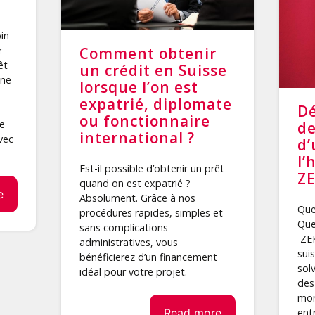
in
r
Comment obtenir
êt
un crédit en Suisse
une
lorsque l’on est
expatrié, diplomate
Dé
ou fonctionnaire
se
de
international ?
vec
d’
l’
Est-il possible d’obtenir un prêt
ZE
quand on est expatrié ?
e
Absolument. Grâce à nos
Que
procédures rapides, simples et
Que
sans complications
ZEK
administratives, vous
sui
bénéficierez d’un financement
solv
idéal pour votre projet.
des
mor
Read more
ent