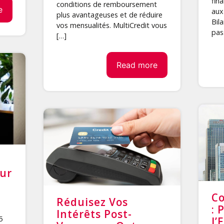
fin
conditions de remboursement
e
aux 
plus avantageuses et de réduire
Bila
vos mensualités. MultiCredit vous
pas
[…]
Read more
sur
Co
Réduisez Vos
: 
Intérêts Post-
5
l’