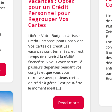
Vacances : Optez
 Un
Co
pour un Crédit
mmes
Personnel pour
L’I
Regrouper Vos
de 
Cartes
Plu
Créd
s
Libérez Votre Budget : Utilisez un
Fin
Crédit Personnel pour Consolider
Lor
Vos Cartes de Crédit Les
con
à
vacances sont terminées, et il est
fin
temps de revenir à la réalité
des
financière. Si vous avez accumulé
dév
plusieurs dépenses pendant vos
ent
e
congés et que vous vous
part
retrouvez avec plusieurs cartes
Bea
de crédit à gérer, il est peut-être
le moment idéal […]
Read more