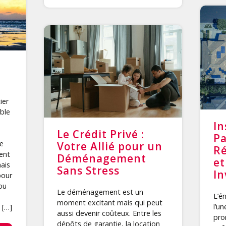
ier
ble
In
Le Crédit Privé :
Pa
le
Votre Allié pour un
Ré
ent
Déménagement
et
mais
Sans Stress
In
pour
ou
Le déménagement est un
L’é
moment excitant mais qui peut
l’un
 […]
aussi devenir coûteux. Entre les
pro
dépôts de garantie, la location