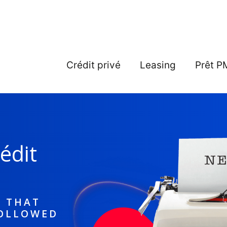
Crédit privé
Leasing
Prêt P
édit
S THAT
FOLLOWED