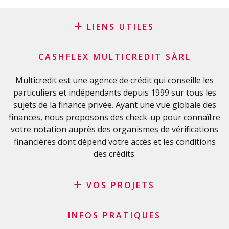
LIENS UTILES
Blog
CASHFLEX MULTICREDIT SÀRL
Demande de sponsoring
Glossaire financier
Multicredit est une agence de crédit qui conseille les
particuliers et indépendants depuis 1999 sur tous les
FAQ
sujets de la finance privée. Ayant une vue globale des
Liste de contrôle importante
finances, nous proposons des check-up pour connaître
Conditions générales
votre notation auprès des organismes de vérifications
Politique de confidentialité
financières dont dépend votre accès et les conditions
des crédits.
VOS PROJETS
Crédit privé
INFOS PRATIQUES
Crédit personnel en Suisse