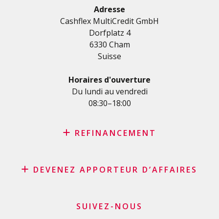
Crédit rénovation
Adresse
Cashflex MultiCredit GmbH
Crédit véhicule
Dorfplatz 4
Crédit de formation
6330 Cham
Crédit médical
Suisse
Crédits divers
Crédit personnel pour les indépendants
Horaires d'ouverture
Crédit PME
Du lundi au vendredi
08:30–18:00
Carte de crédit
REFINANCEMENT
Rachat de crédit
DEVENEZ APPORTEUR D’AFFAIRES
Rachat de leasing
Consolidation de prêts
Programme d’affiliation
Refinancement du solde de sa carte de crédit
Apporteurs d’affaires commerçants et marchands
SUIVEZ-NOUS
Demande carte de crédit