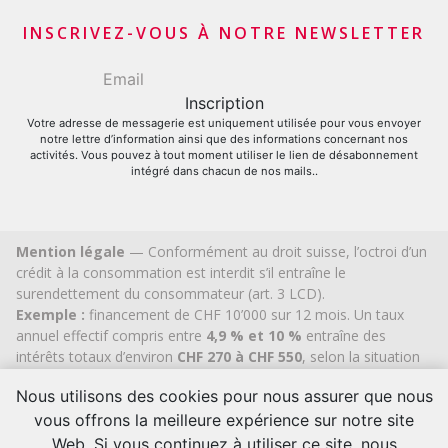
Apporteurs d’affaires financiers
INSCRIVEZ-VOUS À NOTRE NEWSLETTER
Votre adresse de messagerie est uniquement utilisée pour vous envoyer
notre lettre d’information ainsi que des informations concernant nos
activités. Vous pouvez à tout moment utiliser le lien de désabonnement
intégré dans chacun de nos mails..
Mention légale
— Conformément au droit suisse, l’octroi d’un
crédit à la consommation est interdit s’il entraîne le
surendettement du consommateur (art. 3 LCD).
Exemple :
financement de CHF 10’000 sur 12 mois. Un taux
annuel effectif compris entre
4,9 % et 10 %
entraîne des
intérêts totaux d’environ
CHF 270 à CHF 550
, selon la situation
individuelle du client. Aucun frais de dossier ou coût caché.
Nous utilisons des cookies pour nous assurer que nous
Cashflex MultiCredit GmbH
, inscrite au Registre du
commerce du
canton de Zoug
depuis 2007 (IDE
CHE-
vous offrons la meilleure expérience sur notre site
113.592.711
), bénéficie de l’autorisation cantonale officielle
Web. Si vous continuez à utiliser ce site, nous