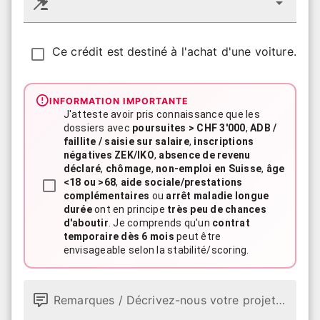
Ce crédit est destiné à l'achat d'une voiture.
INFORMATION IMPORTANTE
J'atteste avoir pris connaissance que les
dossiers avec
poursuites > CHF 3'000
,
ADB /
faillite / saisie sur salaire
,
inscriptions
négatives ZEK/IKO
,
absence de revenu
déclaré
,
chômage
,
non-emploi en Suisse
,
âge
<18 ou >68
,
aide sociale/prestations
complémentaires
ou
arrêt maladie longue
durée
ont en principe
très peu de chances
d'aboutir
. Je comprends qu'un
contrat
temporaire dès 6 mois
peut être
envisageable selon la stabilité/scoring.
Remarques / Décrivez-nous votre projet (optionnel)