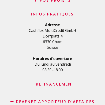
VOS PROJETS
Crédit privé
INFOS PRATIQUES
Crédit personnel en Suisse
Crédit rénovation
Adresse
Cashflex MultiCredit GmbH
Crédit véhicule
Dorfplatz 4
Crédit de formation
6330 Cham
Crédit médical
Suisse
Crédits divers
Crédit personnel pour les indépendants
Horaires d'ouverture
Crédit PME
Du lundi au vendredi
08:30–18:00
Carte de crédit
REFINANCEMENT
Rachat de crédit
DEVENEZ APPORTEUR D’AFFAIRES
Rachat de leasing