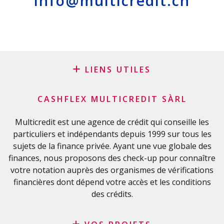
info@multicredit.ch
LIENS UTILES
Blog
CASHFLEX MULTICREDIT SÀRL
Demande de sponsoring
Glossaire financier
Multicredit est une agence de crédit qui conseille les
particuliers et indépendants depuis 1999 sur tous les
FAQ
sujets de la finance privée. Ayant une vue globale des
Liste de contrôle importante
finances, nous proposons des check-up pour connaître
Conditions générales
votre notation auprès des organismes de vérifications
Politique de confidentialité
financières dont dépend votre accès et les conditions
des crédits.