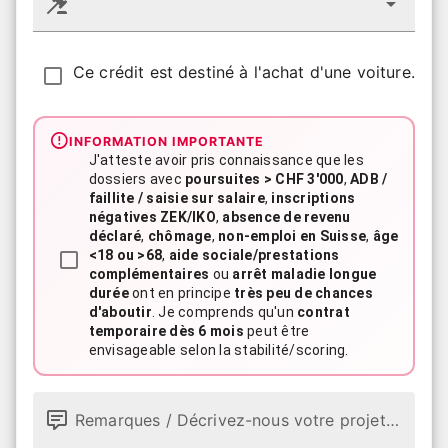
Ce crédit est destiné à l'achat d'une voiture.
INFORMATION IMPORTANTE
J'atteste avoir pris connaissance que les
dossiers avec
poursuites > CHF 3'000
,
ADB /
faillite / saisie sur salaire
,
inscriptions
négatives ZEK/IKO
,
absence de revenu
déclaré
,
chômage
,
non-emploi en Suisse
,
âge
<18 ou >68
,
aide sociale/prestations
complémentaires
ou
arrêt maladie longue
durée
ont en principe
très peu de chances
d'aboutir
. Je comprends qu'un
contrat
temporaire dès 6 mois
peut être
envisageable selon la stabilité/scoring.
Remarques / Décrivez-nous votre projet (optionnel)