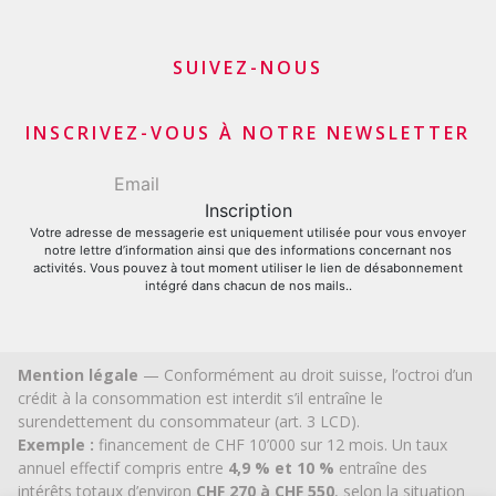
Consolidation de prêts
Programme d’affiliation
Refinancement du solde de sa carte de crédit
Apporteurs d’affaires commerçants et marchands
SUIVEZ-NOUS
Demande carte de crédit
Apporteurs d’affaires financiers
INSCRIVEZ-VOUS À NOTRE NEWSLETTER
Votre adresse de messagerie est uniquement utilisée pour vous envoyer
notre lettre d’information ainsi que des informations concernant nos
activités. Vous pouvez à tout moment utiliser le lien de désabonnement
intégré dans chacun de nos mails..
Mention légale
— Conformément au droit suisse, l’octroi d’un
crédit à la consommation est interdit s’il entraîne le
surendettement du consommateur (art. 3 LCD).
Exemple :
financement de CHF 10’000 sur 12 mois. Un taux
annuel effectif compris entre
4,9 % et 10 %
entraîne des
intérêts totaux d’environ
CHF 270 à CHF 550
, selon la situation