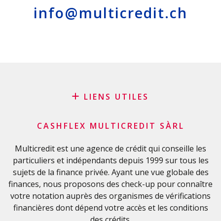
info@multicredit.ch
LIENS UTILES
Blog
CASHFLEX MULTICREDIT SÀRL
Demande de sponsoring
Glossaire financier
Multicredit est une agence de crédit qui conseille les
particuliers et indépendants depuis 1999 sur tous les
FAQ
sujets de la finance privée. Ayant une vue globale des
Liste de contrôle importante
finances, nous proposons des check-up pour connaître
Conditions générales
votre notation auprès des organismes de vérifications
Politique de confidentialité
financières dont dépend votre accès et les conditions
des crédits.