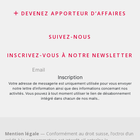
Rachat de crédit
DEVENEZ APPORTEUR D’AFFAIRES
Rachat de leasing
Consolidation de prêts
Programme d’affiliation
Refinancement du solde de sa carte de crédit
Apporteurs d’affaires commerçants et marchands
SUIVEZ-NOUS
Demande carte de crédit
Apporteurs d’affaires financiers
INSCRIVEZ-VOUS À NOTRE NEWSLETTER
Votre adresse de messagerie est uniquement utilisée pour vous envoyer
notre lettre d’information ainsi que des informations concernant nos
activités. Vous pouvez à tout moment utiliser le lien de désabonnement
intégré dans chacun de nos mails..
Mention légale
— Conformément au droit suisse, l’octroi d’un