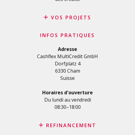
VOS PROJETS
Crédit privé
INFOS PRATIQUES
Crédit personnel en Suisse
Crédit rénovation
Adresse
Cashflex MultiCredit GmbH
Crédit véhicule
Dorfplatz 4
Crédit de formation
6330 Cham
Crédit médical
Suisse
Crédits divers
Crédit personnel pour les indépendants
Horaires d'ouverture
Crédit PME
Du lundi au vendredi
08:30–18:00
Carte de crédit
REFINANCEMENT