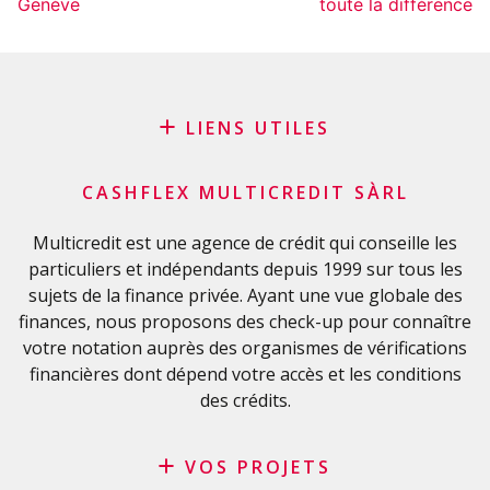
Genève
toute la différence
LIENS UTILES
Blog
CASHFLEX MULTICREDIT SÀRL
Demande de sponsoring
Glossaire financier
Multicredit est une agence de crédit qui conseille les
particuliers et indépendants depuis 1999 sur tous les
FAQ
sujets de la finance privée. Ayant une vue globale des
Liste de contrôle importante
finances, nous proposons des check-up pour connaître
Conditions générales
votre notation auprès des organismes de vérifications
Politique de confidentialité
financières dont dépend votre accès et les conditions
des crédits.
VOS PROJETS