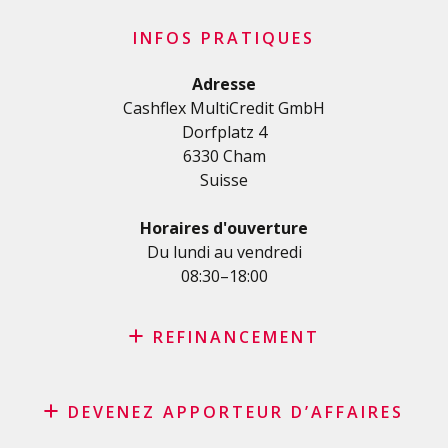
Crédit privé
INFOS PRATIQUES
Crédit personnel en Suisse
Crédit rénovation
Adresse
Cashflex MultiCredit GmbH
Crédit véhicule
Dorfplatz 4
Crédit de formation
6330 Cham
Crédit médical
Suisse
Crédits divers
Crédit personnel pour les indépendants
Horaires d'ouverture
Crédit PME
Du lundi au vendredi
08:30–18:00
Carte de crédit
REFINANCEMENT
Rachat de crédit
DEVENEZ APPORTEUR D’AFFAIRES
Rachat de leasing
Consolidation de prêts