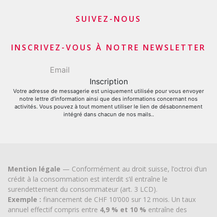
Programme d’affiliation
Refinancement du solde de sa carte de crédit
Apporteurs d’affaires commerçants et marchands
SUIVEZ-NOUS
Demande carte de crédit
Apporteurs d’affaires financiers
INSCRIVEZ-VOUS À NOTRE NEWSLETTER
Votre adresse de messagerie est uniquement utilisée pour vous envoyer
notre lettre d’information ainsi que des informations concernant nos
activités. Vous pouvez à tout moment utiliser le lien de désabonnement
intégré dans chacun de nos mails..
Mention légale
— Conformément au droit suisse, l’octroi d’un
crédit à la consommation est interdit s’il entraîne le
surendettement du consommateur (art. 3 LCD).
Exemple :
financement de CHF 10’000 sur 12 mois. Un taux
annuel effectif compris entre
4,9 % et 10 %
entraîne des