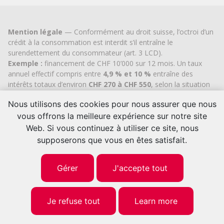
Mention légale
— Conformément au droit suisse, l’octroi d’un
crédit à la consommation est interdit s’il entraîne le
surendettement du consommateur (art. 3 LCD).
Exemple :
financement de CHF 10’000 sur 12 mois. Un taux
annuel effectif compris entre
4,9 % et 10 %
entraîne des
intérêts totaux d’environ
CHF 270 à CHF 550
, selon la situation
individuelle du client. Aucun frais de dossier ou coût caché.
Nous utilisons des cookies pour nous assurer que nous
Cashflex MultiCredit GmbH
, inscrite au Registre du
vous offrons la meilleure expérience sur notre site
commerce du
canton de Zoug
depuis 2007 (IDE
CHE-
113.592.711
), bénéficie de l’autorisation cantonale officielle
Web. Si vous continuez à utiliser ce site, nous
pour le courtage en crédit à la consommation.
supposerons que vous en êtes satisfait.
© 2026 | Cashflex MultiCredit Sàrl
Gérer
J'accepte tout
Je refuse tout
Learn more