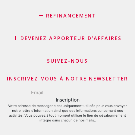
REFINANCEMENT
Rachat de crédit
DEVENEZ APPORTEUR D’AFFAIRES
Rachat de leasing
Consolidation de prêts
Programme d’affiliation
Refinancement du solde de sa carte de crédit
Apporteurs d’affaires commerçants et marchands
SUIVEZ-NOUS
Demande carte de crédit
Apporteurs d’affaires financiers
INSCRIVEZ-VOUS À NOTRE NEWSLETTER
Votre adresse de messagerie est uniquement utilisée pour vous envoyer
notre lettre d’information ainsi que des informations concernant nos
activités. Vous pouvez à tout moment utiliser le lien de désabonnement
intégré dans chacun de nos mails..