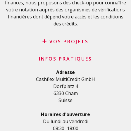
finances, nous proposons des check-up pour connaître
Conditions générales
votre notation auprès des organismes de vérifications
Politique de confidentialité
financières dont dépend votre accès et les conditions
des crédits.
VOS PROJETS
Crédit privé
INFOS PRATIQUES
Crédit personnel en Suisse
Crédit rénovation
Adresse
Cashflex MultiCredit GmbH
Crédit véhicule
Dorfplatz 4
Crédit de formation
6330 Cham
Crédit médical
Suisse
Crédits divers
Crédit personnel pour les indépendants
Horaires d'ouverture
Crédit PME
Du lundi au vendredi
08:30–18:00
Carte de crédit