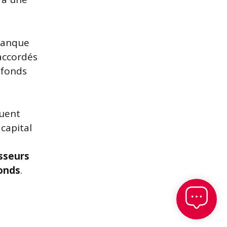
banque
accordés
 fonds
tuent
 capital
isseurs
fonds
.