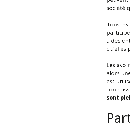
société q
Tous les
particip
à des en
qu’elles
Les avoir
alors une
est utili
connaiss
sont ple
Par