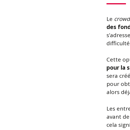
Le
crowd
des fond
s’adress
difficul
Cette op
pour la 
sera créé
pour obte
alors déj
Les entr
avant de 
cela sign