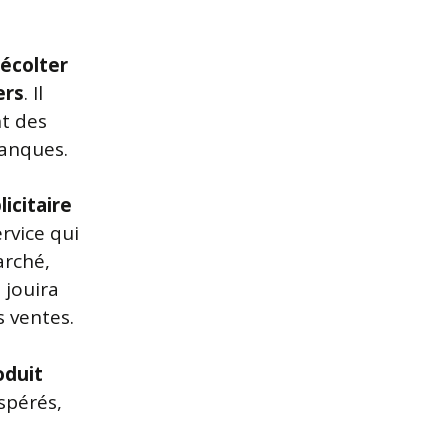
récolter
ers
. Il
nt des
banques.
icitaire
rvice qui
arché,
 jouira
s ventes.
oduit
espérés,