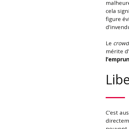
malheure
cela sign
figure é
d’invend
Le
crowd
mérite d
l’empru
Lib
C’est aus
directe
peuvent 