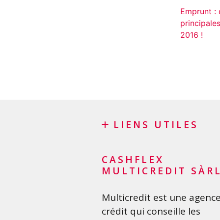
Emprunt : 
principale
2016 !
LIENS UTILES
Blog
CASHFLEX
Demande de sponsoring
MULTICREDIT SÀR
Glossaire financier
Multicredit est une agenc
FAQ
crédit qui conseille les
Liste de contrôle importan