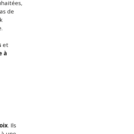
uhaitées,
cas de
k
.
s
et
e à
oix
. Ils
 à une