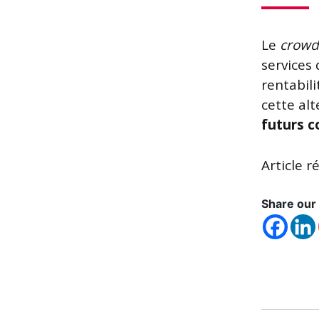
Le
crowd
services
rentabili
cette alt
futurs 
Article r
Share our 