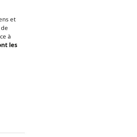
ens et
 de
âce à
nt les