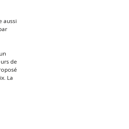
 aussi
par
’un
eurs de
proposé
ix. La