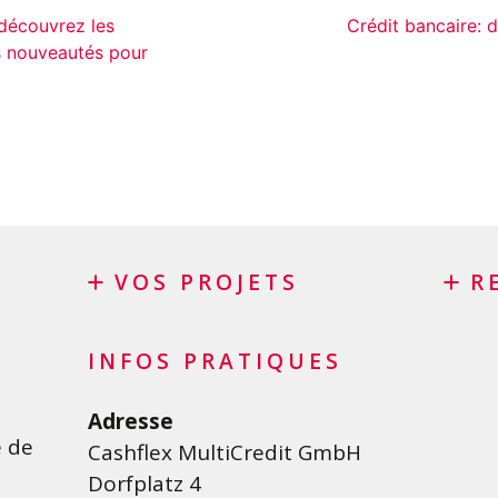
découvrez les
Crédit bancaire: d
s nouveautés pour
VOS PROJETS
R
Crédit privé
Racha
INFOS PRATIQUES
Crédit personnel en Suisse
Racha
L
Crédit rénovation
Conso
Adresse
e de
Cashflex MultiCredit GmbH
Crédit véhicule
Refin
Dorfplatz 4
carte
te
Crédit de formation