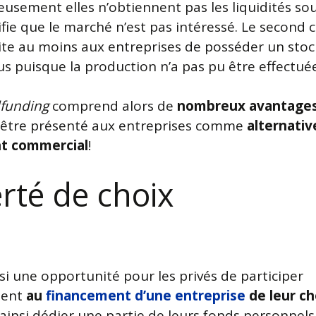
usement elles n’obtiennent pas les liquidités so
ifie que le marché n’est pas intéressé. Le second 
vite au moins aux entreprises de posséder un stoc
us puisque la production n’a pas pu être effectuée
funding
comprend alors de
nombreux avantage
’être présenté aux entreprises comme
alternativ
nt commercial
!
erté de choix
si une opportunité pour les privés de participer
ment
au
financement d’une entreprise
de leur ch
ainsi dédier une partie de leurs fonds personnels