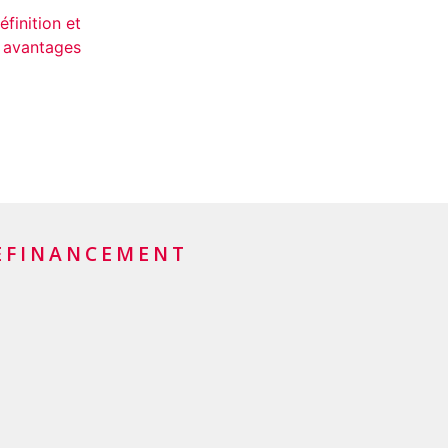
éfinition et
avantages
EFINANCEMENT
t de crédit
t de leasing
lidation de prêts
ancement du solde de sa
 de crédit