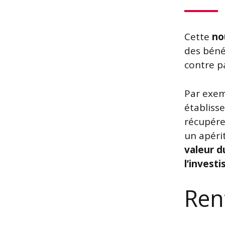
Cette
no
des béné
contre p
Par exem
établiss
récupér
un apérit
valeur d
l’invest
Rent