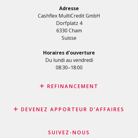
Crédit rénovation
Adresse
Cashflex MultiCredit GmbH
Crédit véhicule
Dorfplatz 4
Crédit de formation
6330 Cham
Crédit médical
Suisse
Crédits divers
Crédit personnel pour les indépendants
Horaires d'ouverture
Crédit PME
Du lundi au vendredi
08:30–18:00
Carte de crédit
REFINANCEMENT
Rachat de crédit
DEVENEZ APPORTEUR D’AFFAIRES
Rachat de leasing
Consolidation de prêts
Programme d’affiliation
Refinancement du solde de sa carte de crédit
Apporteurs d’affaires commerçants et marchands
SUIVEZ-NOUS
Demande carte de crédit