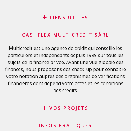
LIENS UTILES
Blog
CASHFLEX MULTICREDIT SÀRL
Demande de sponsoring
Glossaire financier
Multicredit est une agence de crédit qui conseille les
particuliers et indépendants depuis 1999 sur tous les
FAQ
sujets de la finance privée. Ayant une vue globale des
Liste de contrôle importante
finances, nous proposons des check-up pour connaître
Conditions générales
votre notation auprès des organismes de vérifications
Politique de confidentialité
financières dont dépend votre accès et les conditions
des crédits.
VOS PROJETS
Crédit privé
INFOS PRATIQUES
Crédit personnel en Suisse