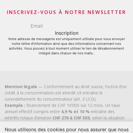
Apporteurs d’affaires financiers
INSCRIVEZ-VOUS À NOTRE NEWSLETTER
Votre adresse de messagerie est uniquement utilisée pour vous envoyer
notre lettre d’information ainsi que des informations concernant nos
activités. Vous pouvez à tout moment utiliser le lien de désabonnement
intégré dans chacun de nos mails..
Mention légale
— Conformément au droit suisse, l’octroi d’un
crédit à la consommation est interdit s’il entraîne le
surendettement du consommateur (art. 3 LCD).
Exemple :
financement de CHF 10’000 sur 12 mois. Un taux
annuel effectif compris entre
4,9 % et 10 %
entraîne des
intérêts totaux d’environ
CHF 270 à CHF 550
, selon la situation
individuelle du client. Aucun frais de dossier ou coût caché.
Nous utilisons des cookies pour nous assurer que nous
Cashflex MultiCredit GmbH
, inscrite au Registre du