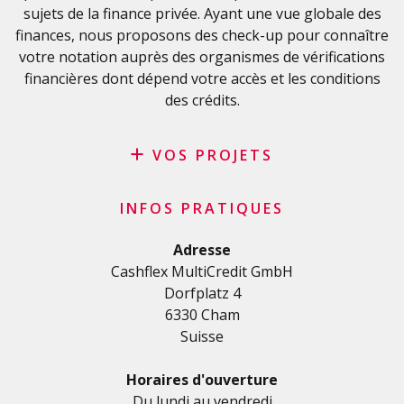
sujets de la finance privée. Ayant une vue globale des
Liste de contrôle importante
finances, nous proposons des check-up pour connaître
Conditions générales
votre notation auprès des organismes de vérifications
Politique de confidentialité
financières dont dépend votre accès et les conditions
des crédits.
VOS PROJETS
Crédit privé
INFOS PRATIQUES
Crédit personnel en Suisse
Crédit rénovation
Adresse
Cashflex MultiCredit GmbH
Crédit véhicule
Dorfplatz 4
Crédit de formation
6330 Cham
Crédit médical
Suisse
Crédits divers
Crédit personnel pour les indépendants
Horaires d'ouverture
Crédit PME
Du lundi au vendredi