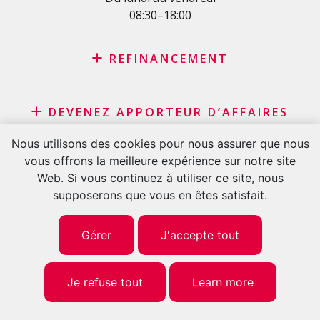
08:30–18:00
Carte de crédit
REFINANCEMENT
Rachat de crédit
DEVENEZ APPORTEUR D’AFFAIRES
Rachat de leasing
Consolidation de prêts
Nous utilisons des cookies pour nous assurer que nous
Programme d’affiliation
Refinancement du solde de sa carte de crédit
vous offrons la meilleure expérience sur notre site
Apporteurs d’affaires commerçants et marchands
SUIVEZ-NOUS
Demande carte de crédit
Web. Si vous continuez à utiliser ce site, nous
Apporteurs d’affaires financiers
supposerons que vous en êtes satisfait.
INSCRIVEZ-VOUS À NOTRE NEWSLETTER
Gérer
J'accepte tout
Votre adresse de messagerie est uniquement utilisée pour vous envoyer
Je refuse tout
Learn more
notre lettre d’information ainsi que des informations concernant nos
activités. Vous pouvez à tout moment utiliser le lien de désabonnement
intégré dans chacun de nos mails..