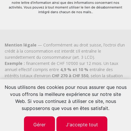
notre lettre d’information ainsi que des informations concernant nos
activités. Vous pouvez à tout moment utiliser le lien de désabonnement
intégré dans chacun de nos mails..
Mention légale
— Conformément au droit suisse, l’octroi d’un
crédit à la consommation est interdit s’il entraîne le
surendettement du consommateur (art. 3 LCD).
Exemple :
financement de CHF 10’000 sur 12 mois. Un taux
annuel effectif compris entre
4,9 % et 10 %
entraîne des
intérêts totaux d’environ
CHF 270 à CHF 550
, selon la situation
individuelle du client. Aucun frais de dossier ou coût caché.
Nous utilisons des cookies pour nous assurer que nous
Cashflex MultiCredit GmbH
, inscrite au Registre du
vous offrons la meilleure expérience sur notre site
commerce du
canton de Zoug
depuis 2007 (IDE
CHE-
113.592.711
), bénéficie de l’autorisation cantonale officielle
Web. Si vous continuez à utiliser ce site, nous
pour le courtage en crédit à la consommation.
supposerons que vous en êtes satisfait.
© 2026 | Cashflex MultiCredit Sàrl
Gérer
J'accepte tout