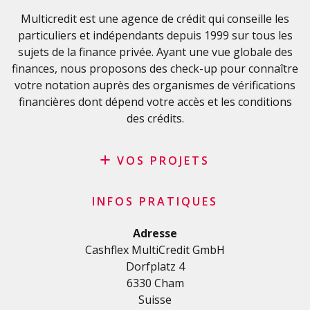
Glossaire financier
Multicredit est une agence de crédit qui conseille les
particuliers et indépendants depuis 1999 sur tous les
FAQ
sujets de la finance privée. Ayant une vue globale des
Liste de contrôle importante
finances, nous proposons des check-up pour connaître
Conditions générales
votre notation auprès des organismes de vérifications
Politique de confidentialité
financières dont dépend votre accès et les conditions
des crédits.
VOS PROJETS
Crédit privé
INFOS PRATIQUES
Crédit personnel en Suisse
Crédit rénovation
Adresse
Cashflex MultiCredit GmbH
Crédit véhicule
Dorfplatz 4
Crédit de formation
6330 Cham
Crédit médical
Suisse
Crédits divers