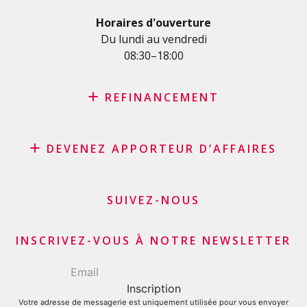
Crédit personnel pour les indépendants
Horaires d'ouverture
Crédit PME
Du lundi au vendredi
08:30–18:00
Carte de crédit
REFINANCEMENT
Rachat de crédit
DEVENEZ APPORTEUR D’AFFAIRES
Rachat de leasing
Consolidation de prêts
Programme d’affiliation
Refinancement du solde de sa carte de crédit
Apporteurs d’affaires commerçants et marchands
SUIVEZ-NOUS
Demande carte de crédit
Apporteurs d’affaires financiers
INSCRIVEZ-VOUS À NOTRE NEWSLETTER
Votre adresse de messagerie est uniquement utilisée pour vous envoyer