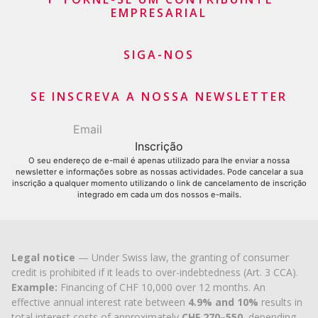
EMPRESARIAL
Agrupamento de créditos
Saldo do cartão de crédito
SIGA-NOS
Pedido de Cartão de Crédito
SE INSCREVA A NOSSA NEWSLETTER
O seu endereço de e-mail é apenas utilizado para lhe enviar a nossa
newsletter e informações sobre as nossas actividades. Pode cancelar a sua
inscrição a qualquer momento utilizando o link de cancelamento de inscrição
integrado em cada um dos nossos e-mails.
Legal notice
— Under Swiss law, the granting of consumer
credit is prohibited if it leads to over-indebtedness (Art. 3 CCA).
Example:
Financing of CHF 10,000 over 12 months. An
effective annual interest rate between
4.9% and 10%
results in
total interest costs of approximately
CHF 270–550
, depending