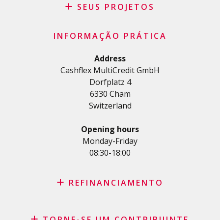
Pedido de patrocínio
SEUS PROJETOS
FAQ
Crédito
Termos e condições gerais
INFORMAÇÃO PRÁTICA
Crédito pessoal
Política de privacidade
Crédito habitação
Address
Cashflex MultiCredit GmbH
Crédito automóvel
Dorfplatz 4
Crédito para estudos e formações
6330 Cham
Empréstimo médico
Switzerland
Créditos diversos
Crédito para empresas
Opening hours
Cartão de crédito
Monday-Friday
08:30-18:00
REFINANCIAMENTO
Consolidação de créditos
TORNE-SE UM CONTRIBUINTE
Recompra de leasing