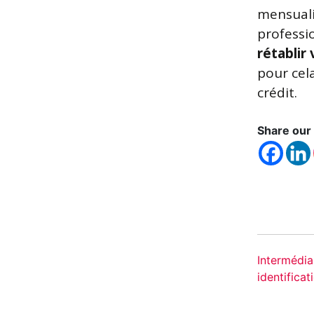
mensualit
professi
rétablir
pour cel
crédit.
Share our 
Intermédiai
identificat