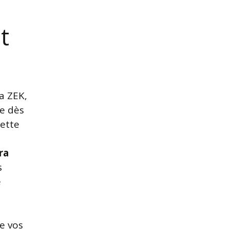
t
a ZEK,
ue dès
cette
ra
s
e
de vos