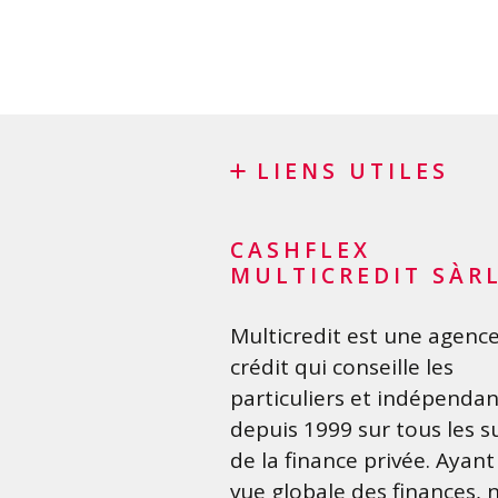
LIENS UTILES
Blog
CASHFLEX
Demande de sponsoring
MULTICREDIT SÀR
Glossaire financier
Multicredit est une agenc
FAQ
crédit qui conseille les
Liste de contrôle importan
particuliers et indépendan
Conditions générales
depuis 1999 sur tous les s
Politique de confidentialit
de la finance privée. Ayan
vue globale des finances, 