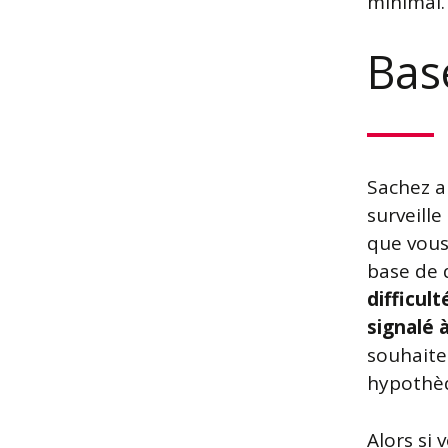
minimal.
Bas
Sachez a
surveille
que vous
base de
difficul
signalé 
souhaite
hypothè
Alors si 