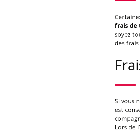
Certaine
frais de
soyez tou
des frais 
Fra
Si vous n
est conse
compagni
Lors de 