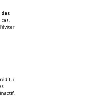
 des
 cas,
’éviter
édit, il
es
nactif.