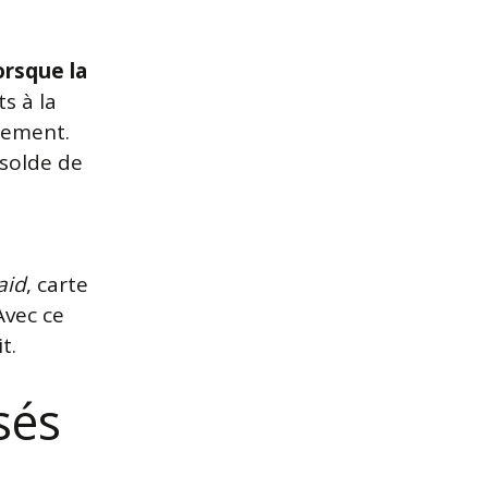
orsque la
ts à la
sement.
 solde de
aid
, carte
Avec ce
t.
sés