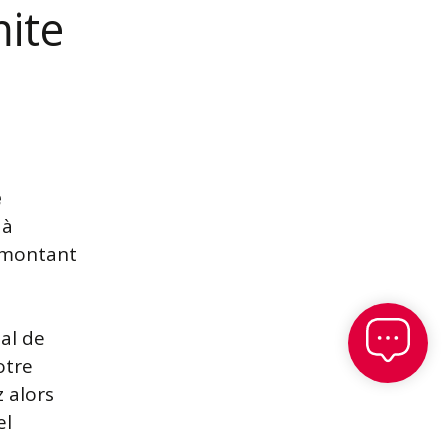
ite
e
 à
n montant
al de
otre
z alors
el