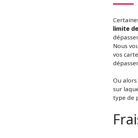
Certaine
limite d
dépasser
Nous vou
vos carte
dépassem
Ou alors
sur laque
type de p
Fra