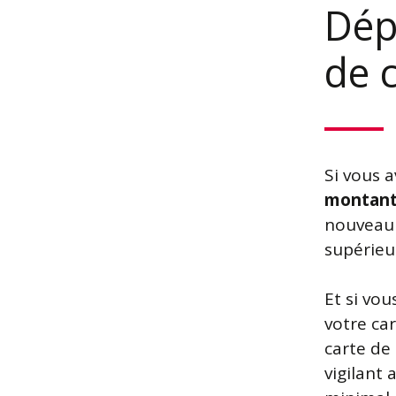
Dép
de c
Si vous a
montant 
nouveau 
supérieu
Et si vo
votre car
carte de 
vigilant 