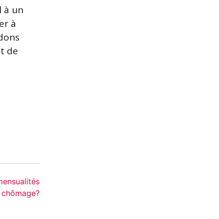
l à un
er à
dons
at de
ensualités
de chômage?