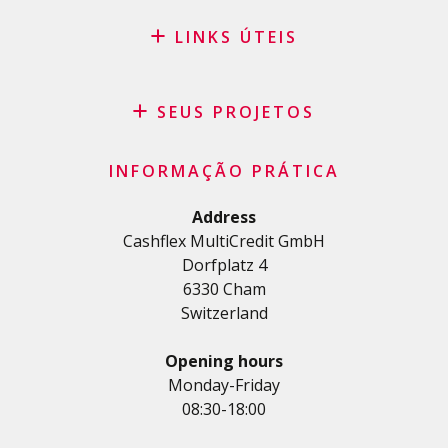
LINKS ÚTEIS
Blog
Pedido de patrocínio
SEUS PROJETOS
FAQ
Crédito
Termos e condições gerais
INFORMAÇÃO PRÁTICA
Crédito pessoal
Política de privacidade
Crédito habitação
Address
Cashflex MultiCredit GmbH
Crédito automóvel
Dorfplatz 4
Crédito para estudos e formações
6330 Cham
Empréstimo médico
Switzerland
Créditos diversos
Crédito para empresas
Opening hours
Cartão de crédito
Monday-Friday
08:30-18:00