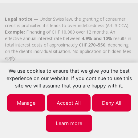
Legal notice
— Under Swiss law, the granting of consumer
credit is prohibited if it leads to over-indebtedness (Art. 3 CCA).
Example:
Financing of CHF 10,000 over 12 months. An
effective annual interest rate between
4.9% and 10%
results in
total interest costs of approximately
CHF 270–550
, depending
on the client’s individual situation. No application or hidden fees
apply.
Cashflex MultiCredit GmbH
, registered in the Commercial
We use cookies to ensure that we give you the best
Register of the
Canton of Zug
since 2007 (UID
CHE-
113.592.711
), holds the official cantonal authorisation for
experience on our website. If you continue to use this
consumer credit brokerage.
site we will assume that you are happy with it.
© 2026 | Cashflex Multicredit Sarl
Manage
Accept All
Deny All
Learn more