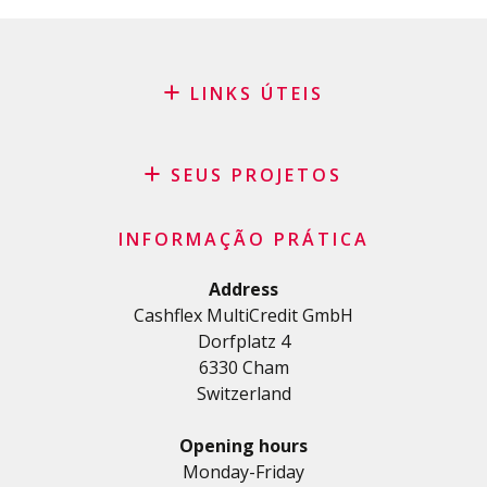
LINKS ÚTEIS
Blog
Pedido de patrocínio
SEUS PROJETOS
FAQ
Crédito
Termos e condições gerais
INFORMAÇÃO PRÁTICA
Crédito pessoal
Política de privacidade
Crédito habitação
Address
Cashflex MultiCredit GmbH
Crédito automóvel
Dorfplatz 4
Crédito para estudos e formações
6330 Cham
Empréstimo médico
Switzerland
Créditos diversos
Crédito para empresas
Opening hours
Cartão de crédito
Monday-Friday