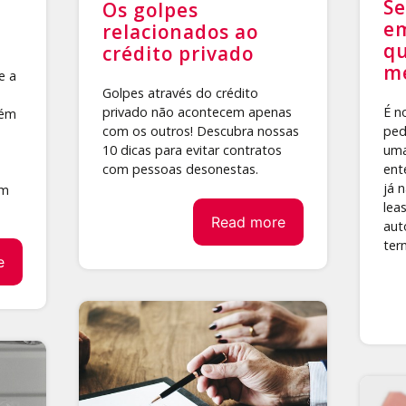
Se
Os golpes
em
relacionados ao
qu
crédito privado
me
e a
Golpes através do crédito
É n
privado não acontecem apenas
lém
ped
com os outros! Descubra nossas
uma
10 dicas para evitar contratos
ent
com pessoas desonestas.
já 
am
lea
Read more
aut
ter
e