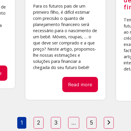
fi
Para os futuros pais de um
 de
primeiro filho, é difícil estimar
nto
com precisão o quanto de
Tem
planejamento financeiro será
a
fut
necessário para o nascimento de
ao 
um bebê. Móveis, roupas, … o
cré
que deve ser comprado e a que
exa
preço? Neste artigo, propomos-
fac
lhe nossas estimações e
art
soluções para financiar a
int
chegada do seu futuro bebê!
det
e
Read more
1
2
3
…
5