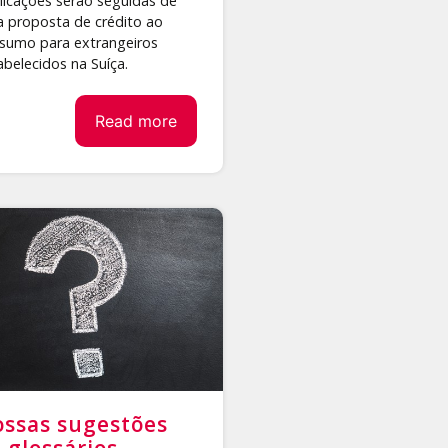
licações serão seguidas de
 proposta de crédito ao
sumo para extrangeiros
abelecidos na Suíça.
Read more
ssas sugestões
 glossários