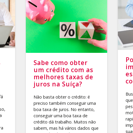
Po
Sabe como obter
?
i
um crédito com as
e
melhores taxas de
co
juros na Suíça?
Bus
fá
Não basta obter o crédito: é
que
preciso também conseguir uma
pes
so,
boa taxa de juros. No entanto,
mot
a
conseguir uma boa taxa de
rap
crédito dá trabalho. Muitos não
imp
ra
sabem, mas há vários dados que
sua