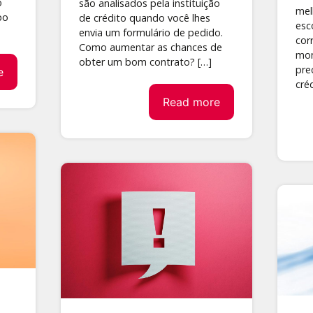
o
são analisados pela instituição
mel
po
de crédito quando você lhes
esc
envia um formulário de pedido.
cor
Como aumentar as chances de
mom
obter um bom contrato? […]
pre
e
cré
Read more