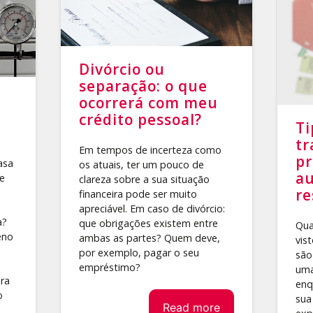
Divórcio ou
separação: o que
ocorrerá com meu
crédito pessoal?
Ti
tr
Em tempos de incerteza como
pr
asa
os atuais, ter um pouco de
au
e
clareza sobre a sua situação
re
financeira pode ser muito
apreciável. Em caso de divórcio:
a?
que obrigações existem entre
Qua
eno
ambas as partes? Quem deve,
vis
por exemplo, pagar o seu
são
empréstimo?
uma
ra
enq
o
sua
Read more