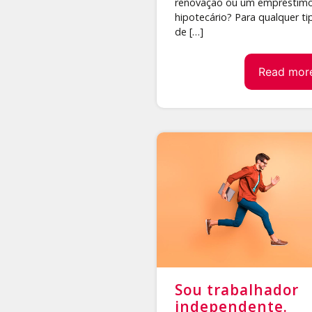
renovação ou um empréstim
hipotecário? Para qualquer ti
de […]
Read mor
Sou trabalhador
independente.