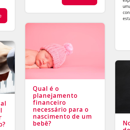
exp
uma
con
e
est
Qual é o
planejamento
financeiro
al
necessário para o
l
nascimento de um
r
No
bebê?
o?
de