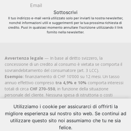
Il tuo indirizzo e-mail verrà utilizzato solo per inviarti la nostra newsletter,
nonché informazioni utili e suggerimenti per la tua prossima richiesta di
credito. Puoi in qualsiasi momento annullare l’iscrizione utilizzando il link
fornito nella newsletter.
Avvertenza legale
— In base al diritto svizzero, la
concessione di un credito al consumo è vietata se comporta il
sovraindebitamento del consumatore (art. 3 LCC).
Esempio:
finanziamento di CHF 10’000 su 12 mesi. Un tasso
annuo effettivo compreso
tra 4,9% e 10%
comporta interessi
totali di circa
CHF 270–550
, in funzione della situazione
personale del cliente. Nessuna spesa di istruttoria o costi
aggiuntivi.
Utilizziamo i cookie per assicurarci di offrirti la
Cashflex MultiCredit GmbH
, iscritta al Registro di commercio
migliore esperienza sul nostro sito web. Se continui ad
del
Cantone di Zugo
dal 2007 (IDI
CHE-113.592.711
), è titolare
dell’autorizzazione cantonale ufficiale per l’intermediazione di
utilizzare questo sito noi assumiamo che tu ne sia
crediti al consumo.
felice.