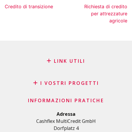
Credito di transizione
Richiesta di credito
per attrezzature
agricole
LINK UTILI
Blog
Richiesta di sponsorizzazione
I VOSTRI PROGETTI
FAQ
Credito
Lista di controllo importante
INFORMAZIONI PRATICHE
Credito personale
Condizioni generali di contratto
Prestito di ristrutturazione/costruzione
Adressa
Informativa sulla privacy
Cashflex MultiCredit GmbH
Prestito auto
Dorfplatz 4
Prestito per la sua formazione