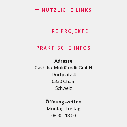
NÜTZLICHE LINKS
Blog
Antrag auf Patenschaft
IHRE PROJEKTE
FAQ
Kredit
Wichtige Checkliste
PRAKTISCHE INFOS
Privatkredit
Allgemeine Geschäftsbedingungen
Renovierungs/Baukredit
Adresse
Datenschutzerklärung
Cashflex MultiCredit GmbH
AutoKredit
Dorfplatz 4
Kredite für Ihre Ausbildung
6330 Cham
Medizinische Kredit
Schweiz
Kredite für Diverses
Privatkredit für Selbstständige
Öffnungszeiten
KMU-Kredit
Montag-Freitag
08:30–18:00
Kreditkartenantrag