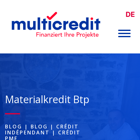
DE
Materialkredit Btp
BLOG
|
BLOG
|
CRÉDIT
INDÉPENDANT
|
CRÉDIT
PME