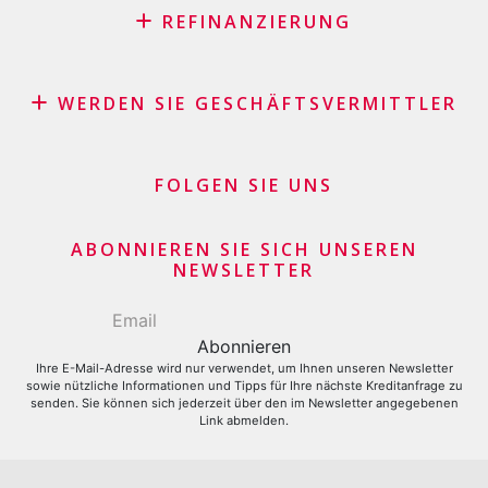
REFINANZIERUNG
Kreditrefinanzierung mit den besten Konditionen in der
Schweiz
WERDEN SIE GESCHÄFTSVERMITTLER
Rückkauf Ihres Fahrzeugs durch Leasing – keine
Affiliate Partnerprogramm
versteckten Kosten
Geschäftsvermittler Händler und Kaufleute
FOLGEN SIE UNS
Darlehenskonsolidierung
Finanzielle Geschäftsgeber
Kreditkartensaldo refinanzieren lassen
Kreditkartenantrag
ABONNIEREN SIE SICH UNSEREN
NEWSLETTER
Ihre E-Mail-Adresse wird nur verwendet, um Ihnen unseren Newsletter
sowie nützliche Informationen und Tipps für Ihre nächste Kreditanfrage zu
senden. Sie können sich jederzeit über den im Newsletter angegebenen
Link abmelden.