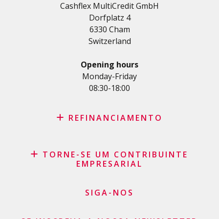
Cashflex MultiCredit GmbH
Crédito automóvel
Dorfplatz 4
Crédito para estudos e formações
6330 Cham
Empréstimo médico
Switzerland
Créditos diversos
Crédito para empresas
Opening hours
Cartão de crédito
Monday-Friday
08:30-18:00
REFINANCIAMENTO
Consolidação de créditos
TORNE-SE UM CONTRIBUINTE
Recompra de leasing
EMPRESARIAL
Agrupamento de créditos
Saldo do cartão de crédito
SIGA-NOS
Pedido de Cartão de Crédito