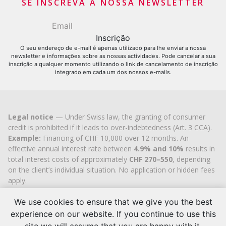
SE INSCREVA A NOSSA NEWSLETTER
O seu endereço de e-mail é apenas utilizado para lhe enviar a nossa
newsletter e informações sobre as nossas actividades. Pode cancelar a sua
inscrição a qualquer momento utilizando o link de cancelamento de inscrição
integrado em cada um dos nossos e-mails.
Legal notice
— Under Swiss law, the granting of consumer
credit is prohibited if it leads to over-indebtedness (Art. 3 CCA).
Example:
Financing of CHF 10,000 over 12 months. An
effective annual interest rate between
4.9% and 10%
results in
total interest costs of approximately
CHF 270–550
, depending
on the client’s individual situation. No application or hidden fees
apply.
Cashflex MultiCredit GmbH
, registered in the Commercial
We use cookies to ensure that we give you the best
Register of the
Canton of Zug
since 2007 (UID
CHE-
113.592.711
), holds the official cantonal authorisation for
experience on our website. If you continue to use this
consumer credit brokerage.