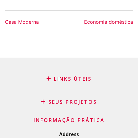
Casa Moderna
Economia doméstica
LINKS ÚTEIS
Blog
Pedido de patrocínio
SEUS PROJETOS
FAQ
Crédito
Termos e condições gerais
INFORMAÇÃO PRÁTICA
Crédito pessoal
Política de privacidade
Crédito habitação
Address