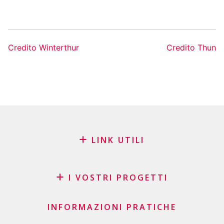
Credito Winterthur
Credito Thun
LINK UTILI
Blog
Richiesta di sponsorizzazione
I VOSTRI PROGETTI
FAQ
Credito
Lista di controllo importante
INFORMAZIONI PRATICHE
Credito personale
Condizioni generali di contratto