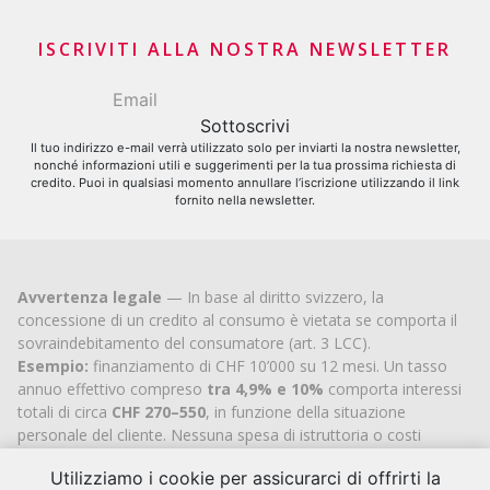
commercio
Richiesta di carta di credito
Contributori finanziari
ISCRIVITI ALLA NOSTRA NEWSLETTER
Il tuo indirizzo e-mail verrà utilizzato solo per inviarti la nostra newsletter,
nonché informazioni utili e suggerimenti per la tua prossima richiesta di
credito. Puoi in qualsiasi momento annullare l’iscrizione utilizzando il link
fornito nella newsletter.
Avvertenza legale
— In base al diritto svizzero, la
concessione di un credito al consumo è vietata se comporta il
sovraindebitamento del consumatore (art. 3 LCC).
Esempio:
finanziamento di CHF 10’000 su 12 mesi. Un tasso
annuo effettivo compreso
tra 4,9% e 10%
comporta interessi
totali di circa
CHF 270–550
, in funzione della situazione
personale del cliente. Nessuna spesa di istruttoria o costi
aggiuntivi.
Utilizziamo i cookie per assicurarci di offrirti la
Cashflex MultiCredit GmbH
, iscritta al Registro di commercio