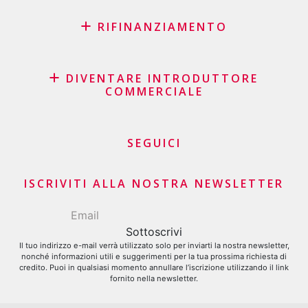
RIFINANZIAMENTO
Riacquisto di Credito Con i Migliori Tassi in Svizzera
Leasing Riacquisto Del Suo Veicolo – Nessun Costo
DIVENTARE INTRODUTTORE
COMMERCIALE
Nascosto
Consolidamento dei prestiti
Programma di affiliazione
Ottenere il Rifinanziamento Del Saldo di Una Carta di
Procacciatori d’affari commercianti e agenti di
SEGUICI
Credito
commercio
Richiesta di carta di credito
Contributori finanziari
ISCRIVITI ALLA NOSTRA NEWSLETTER
Il tuo indirizzo e-mail verrà utilizzato solo per inviarti la nostra newsletter,
nonché informazioni utili e suggerimenti per la tua prossima richiesta di
credito. Puoi in qualsiasi momento annullare l’iscrizione utilizzando il link
fornito nella newsletter.