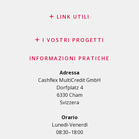
LINK UTILI
Blog
Richiesta di sponsorizzazione
I VOSTRI PROGETTI
FAQ
Credito
Lista di controllo importante
INFORMAZIONI PRATICHE
Credito personale
Condizioni generali di contratto
Prestito di ristrutturazione/costruzione
Adressa
Informativa sulla privacy
Cashflex MultiCredit GmbH
Prestito auto
Dorfplatz 4
Prestito per la sua formazione
6330 Cham
Prestito medico/sanitario
Svizzera
Crediti diversi
Prestito personale per i lavoratori indipendenti
Orario
Prestito personale per i lavoratori autonomi
Lunedì-Venerdì
08:30–18:00
Carta di credito