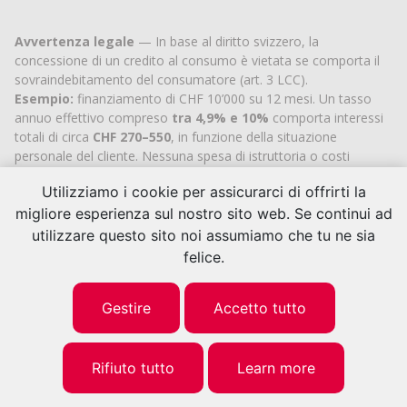
Avvertenza legale
— In base al diritto svizzero, la
concessione di un credito al consumo è vietata se comporta il
sovraindebitamento del consumatore (art. 3 LCC).
Esempio:
finanziamento di CHF 10’000 su 12 mesi. Un tasso
annuo effettivo compreso
tra 4,9% e 10%
comporta interessi
totali di circa
CHF 270–550
, in funzione della situazione
personale del cliente. Nessuna spesa di istruttoria o costi
aggiuntivi.
Utilizziamo i cookie per assicurarci di offrirti la
Cashflex MultiCredit GmbH
, iscritta al Registro di commercio
del
Cantone di Zugo
dal 2007 (IDI
CHE-113.592.711
), è titolare
migliore esperienza sul nostro sito web. Se continui ad
dell’autorizzazione cantonale ufficiale per l’intermediazione di
utilizzare questo sito noi assumiamo che tu ne sia
crediti al consumo.
felice.
© 2026 | Cashflex MultiCredit Sàrl
Gestire
Accetto tutto
Rifiuto tutto
Learn more