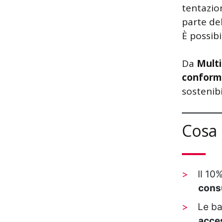
tentazion
parte del
È possibi
Da
Multi
conform
sostenib
Cosa 
Il 10
con
Le ba
acce