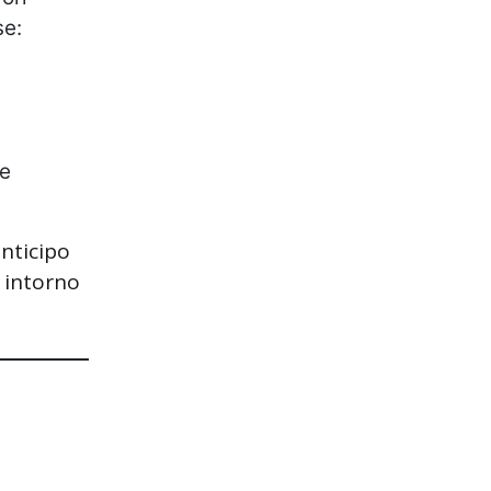
se:
re
anticipo
intorno