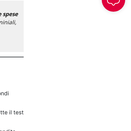
e spese
iniali,
ondi
te il test