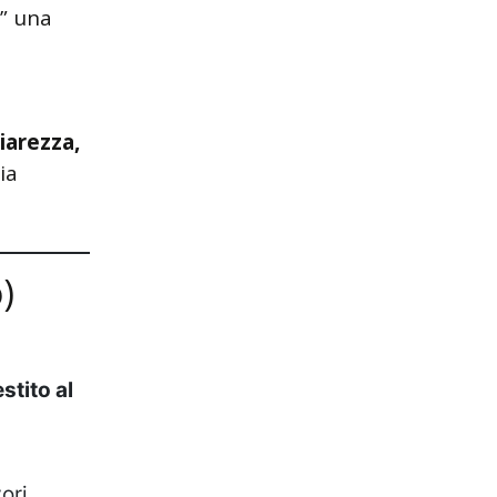
” una
iarezza,
ia
)
stito al
ori