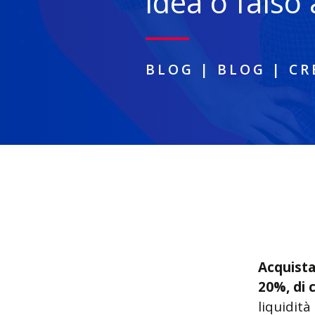
idea o falso
BLOG
|
BLOG
|
CR
Acquista
20%, di c
liquidità