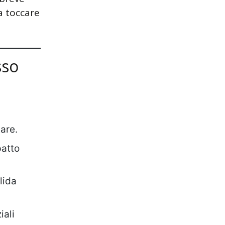
a toccare
sso
are.
atto
lida
iali