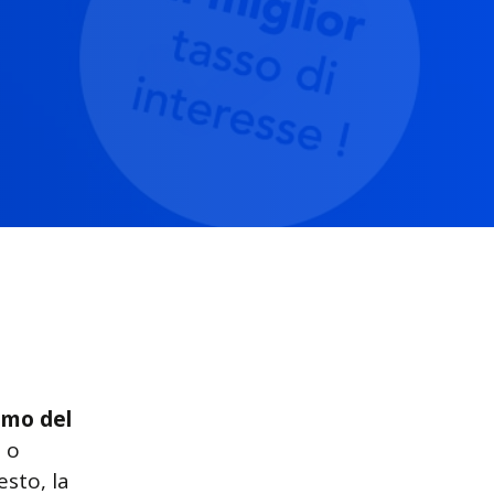
imo del
 o
esto, la