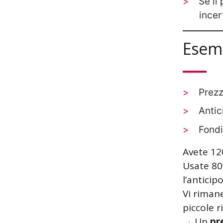
Se il
incer
Esem
Prezz
Antic
Fondi
Avete 12
Usate 80
l’anticip
Vi rimane
piccole r
→ Un
pr