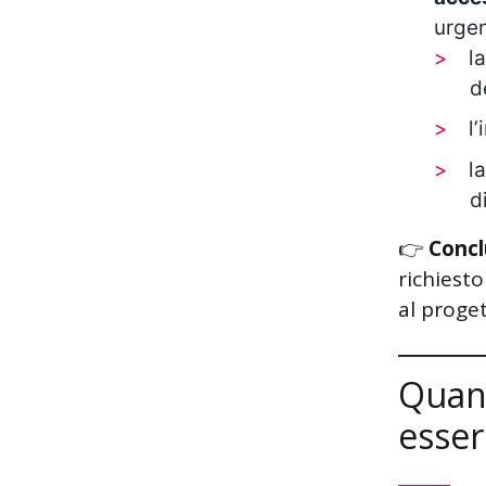
urgen
l
d
l
l
d
👉
Concl
richiesto
al proget
Quan
esser