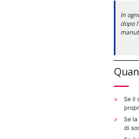
In ogni
dopo l
manut
Quan
Se il
propri
Se la
di so