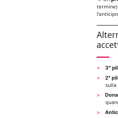
termine) 
l’anticip
Alter
accet
3° pi
2° pi
sulla
Donaz
quand
Antic