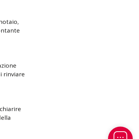
notaio,
ontante
azione
i rinviare
chiarire
ella