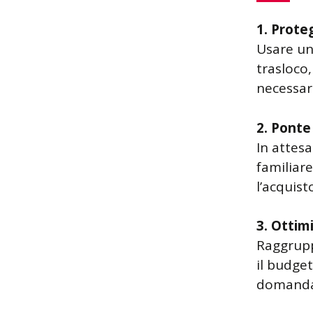
1. Proteg
Usare un 
trasloco
necessari
2. Ponte
In attes
familiare
l’acquist
3. Ottimi
Raggruppa
il budget
domanda 