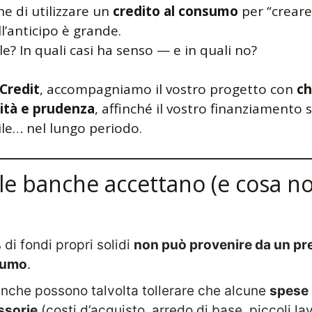
e di utilizzare un
credito al consumo
per “creare
l’anticipo è grande.
le? In quali casi ha senso — e in quali no?
Credit
, accompagniamo il vostro progetto con
ch
ità e prudenza
, affinché il vostro finanziamento s
ile… nel lungo periodo.
le banche accettano (e cosa no
% di fondi propri solidi
non può provenire da un pre
sumo
.
nche possono talvolta tollerare che alcune
spese
ssorie
(costi d’acquisto, arredo di base, piccoli lav