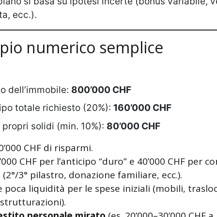
 piano si basa su ipotesi incerte (bonus variabile, 
ta, ecc.).
pio numerico semplice
o dell’immobile:
800’000 CHF
ipo totale richiesto (20%):
160’000 CHF
 propri solidi (min. 10%):
80’000 CHF
0’000 CHF di risparmi.
’000 CHF per l’anticipo “duro” e 40’000 CHF per c
o (2°/3° pilastro, donazione familiare, ecc.).
 poca liquidità per le spese iniziali (mobili, traslo
istrutturazioni).
estito personale mirato
(es. 20’000–30’000 CHF a