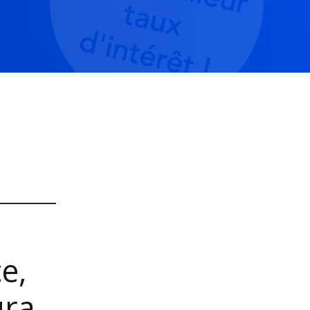
n
e,
ura