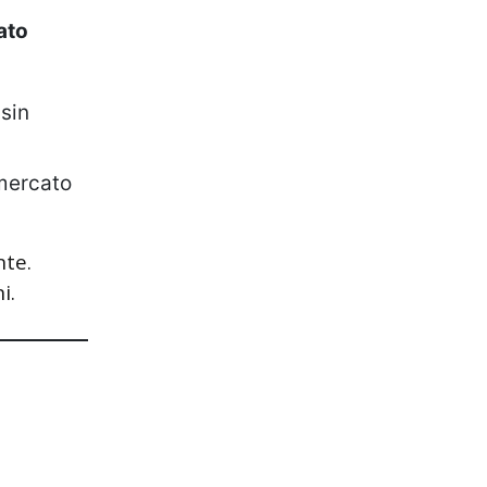
ato
 sin
 mercato
nte.
i.