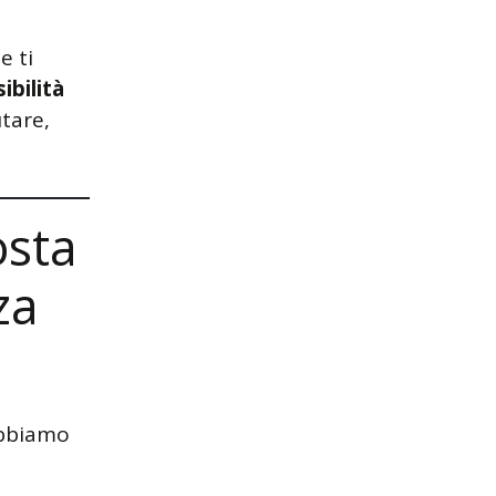
e ti
ibilità
utare,
osta
za
abbiamo