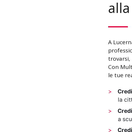
all
A Lucerna
professi
trovarsi,
Con Mult
le tue re
Credi
la ci
Credi
a scu
Credi