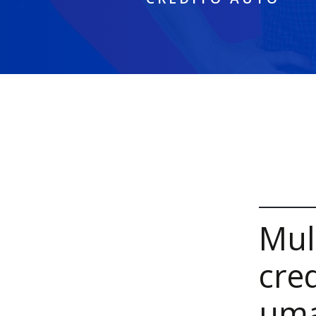
Mul
cre
uma