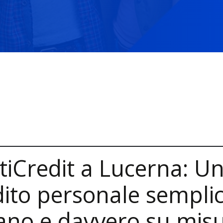
tiCredit a Lucerna: U
dito personale semplic
no e davvero su mis