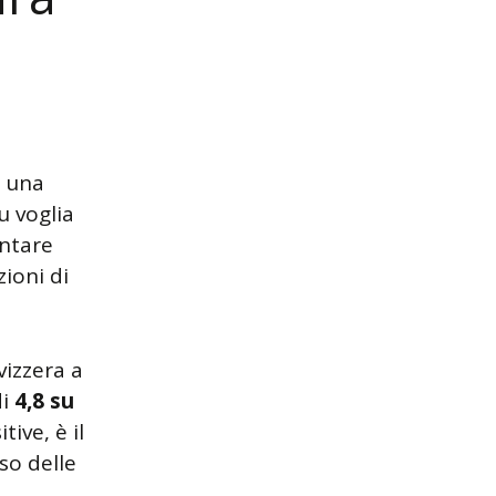
è una
u voglia
ontare
zioni di
vizzera a
di
4,8 su
ive, è il
so delle