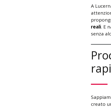
A Lucern
attenzion
propong
reali
. E 
senza al
Pro
rap
Sappiamo
creato u