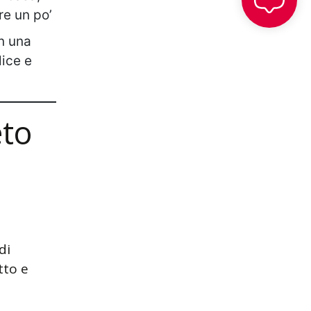
re un po’
in una
lice e
eto
di
tto e