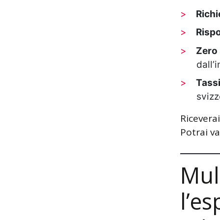
Richi
Rispo
Zero
dall’i
Tassi
svizz
Riceverai
Potrai va
Mul
l’es