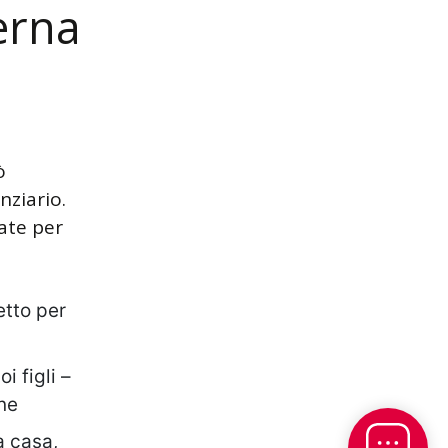
erna
ò
nziario.
ate per
etto per
i figli –
one
a casa,