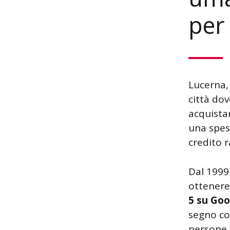
per
Lucerna,
città do
acquistar
una spes
credito r
Dal 1999
ottenere 
5 su Goo
segno con
persone.