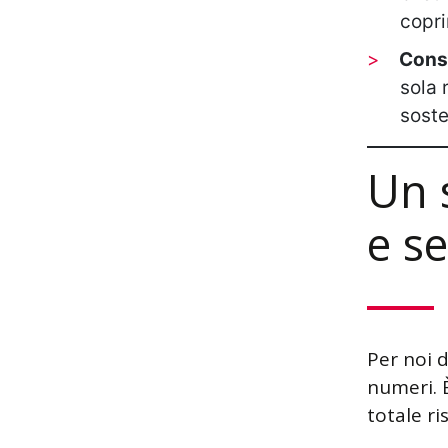
copri
Conso
sola 
soste
Un 
e s
Per noi d
numeri. È
totale ri