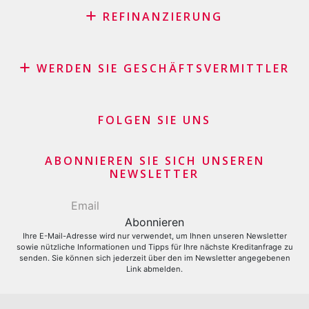
REFINANZIERUNG
Kreditrefinanzierung mit den besten Konditionen in der
Schweiz
WERDEN SIE GESCHÄFTSVERMITTLER
Rückkauf Ihres Fahrzeugs durch Leasing – keine
Affiliate Partnerprogramm
versteckten Kosten
Geschäftsvermittler Händler und Kaufleute
FOLGEN SIE UNS
Darlehenskonsolidierung
Finanzielle Geschäftsgeber
Kreditkartensaldo refinanzieren lassen
Kreditkartenantrag
ABONNIEREN SIE SICH UNSEREN
NEWSLETTER
Ihre E-Mail-Adresse wird nur verwendet, um Ihnen unseren Newsletter
sowie nützliche Informationen und Tipps für Ihre nächste Kreditanfrage zu
senden. Sie können sich jederzeit über den im Newsletter angegebenen
Link abmelden.