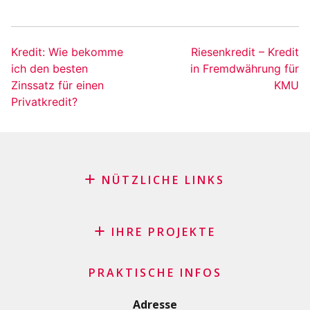
Kredit: Wie bekomme
Riesenkredit – Kredit
ich den besten
in Fremdwährung für
Zinssatz für einen
KMU
Privatkredit?
NÜTZLICHE LINKS
Blog
Antrag auf Patenschaft
IHRE PROJEKTE
FAQ
Kredit
Wichtige Checkliste
PRAKTISCHE INFOS
Privatkredit
Allgemeine Geschäftsbedingungen
Renovierungs/Baukredit
Adresse
Datenschutzerklärung