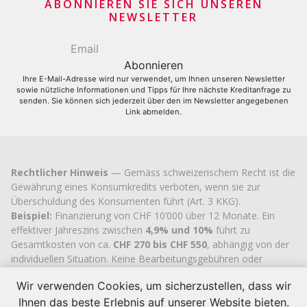
Kreditkartenantrag
ABONNIEREN SIE SICH UNSEREN
NEWSLETTER
Ihre E-Mail-Adresse wird nur verwendet, um Ihnen unseren Newsletter
sowie nützliche Informationen und Tipps für Ihre nächste Kreditanfrage zu
senden. Sie können sich jederzeit über den im Newsletter angegebenen
Link abmelden.
Rechtlicher Hinweis
— Gemäss schweizerischem Recht ist die
Gewährung eines Konsumkredits verboten, wenn sie zur
Überschuldung des Konsumenten führt (Art. 3 KKG).
Beispiel:
Finanzierung von CHF 10’000 über 12 Monate. Ein
effektiver Jahreszins zwischen
4,9% und 10%
führt zu
Gesamtkosten von ca.
CHF 270 bis CHF 550
, abhängig von der
individuellen Situation. Keine Bearbeitungsgebühren oder
versteckten Kosten.
Wir verwenden Cookies, um sicherzustellen, dass wir
Cashflex MultiCredit GmbH
, seit 2007 im Handelsregister des
Ihnen das beste Erlebnis auf unserer Website bieten.
Kantons Zug
eingetragen (UID
CHE-113.592.711
), verfügt über