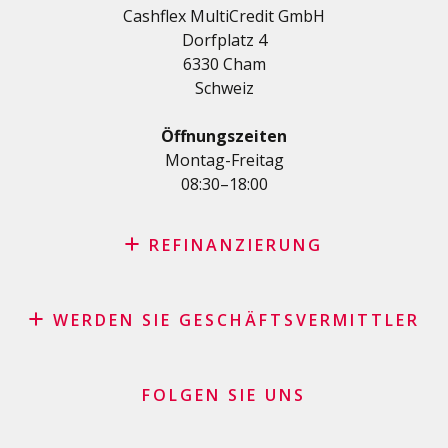
Cashflex MultiCredit GmbH
AutoKredit
Dorfplatz 4
Kredite für Ihre Ausbildung
6330 Cham
Medizinische Kredit
Schweiz
Kredite für Diverses
Privatkredit für Selbstständige
Öffnungszeiten
KMU-Kredit
Montag-Freitag
08:30–18:00
Kreditkartenantrag
REFINANZIERUNG
Kreditrefinanzierung mit den besten Konditionen in der
Schweiz
WERDEN SIE GESCHÄFTSVERMITTLER
Rückkauf Ihres Fahrzeugs durch Leasing – keine
Affiliate Partnerprogramm
versteckten Kosten
Geschäftsvermittler Händler und Kaufleute
FOLGEN SIE UNS
Darlehenskonsolidierung
Finanzielle Geschäftsgeber
Kreditkartensaldo refinanzieren lassen