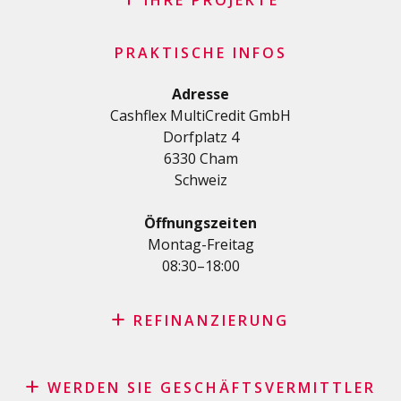
IHRE PROJEKTE
FAQ
Kredit
Wichtige Checkliste
PRAKTISCHE INFOS
Privatkredit
Allgemeine Geschäftsbedingungen
Renovierungs/Baukredit
Adresse
Datenschutzerklärung
Cashflex MultiCredit GmbH
AutoKredit
Dorfplatz 4
Kredite für Ihre Ausbildung
6330 Cham
Medizinische Kredit
Schweiz
Kredite für Diverses
Privatkredit für Selbstständige
Öffnungszeiten
KMU-Kredit
Montag-Freitag
08:30–18:00
Kreditkartenantrag
REFINANZIERUNG
Kreditrefinanzierung mit den besten Konditionen in der
Schweiz
WERDEN SIE GESCHÄFTSVERMITTLER