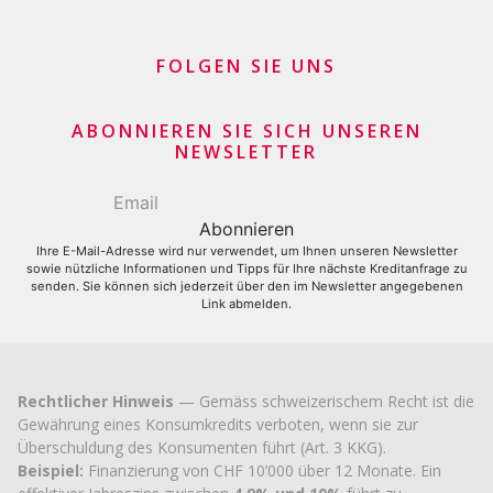
Rückkauf Ihres Fahrzeugs durch Leasing – keine
Affiliate Partnerprogramm
versteckten Kosten
Geschäftsvermittler Händler und Kaufleute
FOLGEN SIE UNS
Darlehenskonsolidierung
Finanzielle Geschäftsgeber
Kreditkartensaldo refinanzieren lassen
Kreditkartenantrag
ABONNIEREN SIE SICH UNSEREN
NEWSLETTER
Ihre E-Mail-Adresse wird nur verwendet, um Ihnen unseren Newsletter
sowie nützliche Informationen und Tipps für Ihre nächste Kreditanfrage zu
senden. Sie können sich jederzeit über den im Newsletter angegebenen
Link abmelden.
Rechtlicher Hinweis
— Gemäss schweizerischem Recht ist die
Gewährung eines Konsumkredits verboten, wenn sie zur
Überschuldung des Konsumenten führt (Art. 3 KKG).
Beispiel:
Finanzierung von CHF 10’000 über 12 Monate. Ein