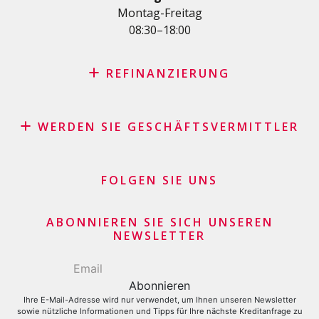
KMU-Kredit
Montag-Freitag
08:30–18:00
Kreditkartenantrag
REFINANZIERUNG
Kreditrefinanzierung mit den besten Konditionen in der
Schweiz
WERDEN SIE GESCHÄFTSVERMITTLER
Rückkauf Ihres Fahrzeugs durch Leasing – keine
Affiliate Partnerprogramm
versteckten Kosten
Geschäftsvermittler Händler und Kaufleute
FOLGEN SIE UNS
Darlehenskonsolidierung
Finanzielle Geschäftsgeber
Kreditkartensaldo refinanzieren lassen
Kreditkartenantrag
ABONNIEREN SIE SICH UNSEREN
NEWSLETTER
Ihre E-Mail-Adresse wird nur verwendet, um Ihnen unseren Newsletter
sowie nützliche Informationen und Tipps für Ihre nächste Kreditanfrage zu