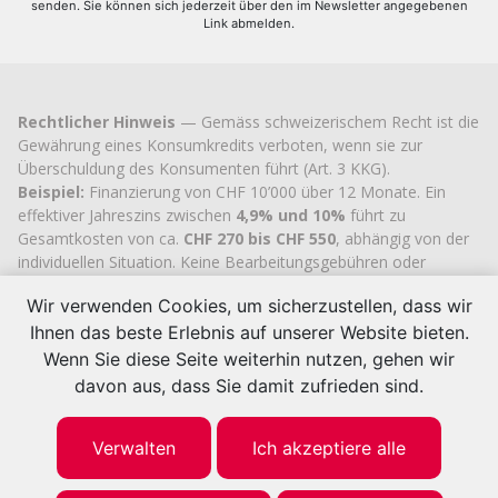
senden. Sie können sich jederzeit über den im Newsletter angegebenen
Link abmelden.
Rechtlicher Hinweis
— Gemäss schweizerischem Recht ist die
Gewährung eines Konsumkredits verboten, wenn sie zur
Überschuldung des Konsumenten führt (Art. 3 KKG).
Beispiel:
Finanzierung von CHF 10’000 über 12 Monate. Ein
effektiver Jahreszins zwischen
4,9% und 10%
führt zu
Gesamtkosten von ca.
CHF 270 bis CHF 550
, abhängig von der
individuellen Situation. Keine Bearbeitungsgebühren oder
versteckten Kosten.
Wir verwenden Cookies, um sicherzustellen, dass wir
Cashflex MultiCredit GmbH
, seit 2007 im Handelsregister des
Ihnen das beste Erlebnis auf unserer Website bieten.
Kantons Zug
eingetragen (UID
CHE-113.592.711
), verfügt über
die offizielle kantonale Bewilligung zur Vermittlung von
Wenn Sie diese Seite weiterhin nutzen, gehen wir
Konsumkrediten.
davon aus, dass Sie damit zufrieden sind.
© 2026 | Cashflex MultiKredit GmbH
Verwalten
Ich akzeptiere alle