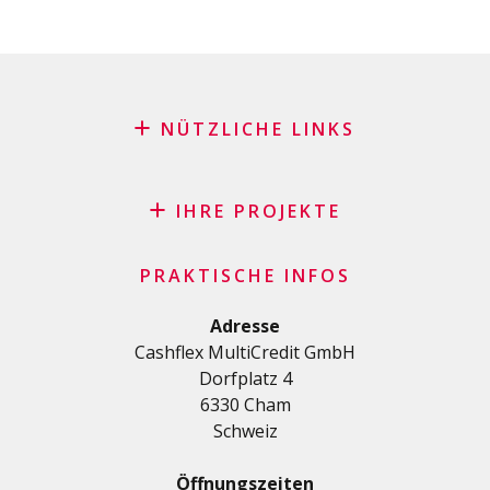
NÜTZLICHE LINKS
Blog
Antrag auf Patenschaft
IHRE PROJEKTE
FAQ
Kredit
Wichtige Checkliste
PRAKTISCHE INFOS
Privatkredit
Allgemeine Geschäftsbedingungen
Renovierungs/Baukredit
Adresse
Datenschutzerklärung
Cashflex MultiCredit GmbH
AutoKredit
Dorfplatz 4
Kredite für Ihre Ausbildung
6330 Cham
Medizinische Kredit
Schweiz
Kredite für Diverses
Privatkredit für Selbstständige
Öffnungszeiten