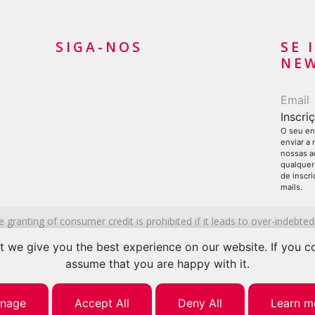
SIGA-NOS
SE 
NE
O seu en
enviar a
nossas ac
qualquer
de inscr
mails.
granting of consumer credit is prohibited if it leads to over-indebted
er 12 months. An effective annual interest rate between
4.9% and 
 we give you the best experience on our website. If you con
ng on the client’s individual situation. No application or hidden fees ap
assume that you are happy with it.
tered in the Commercial Register of the
Canton of Zug
since 2007 (U
credit brokerage.
nage
Accept All
Deny All
Learn m