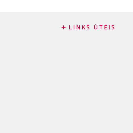
LINKS ÚTEIS
Blog
Pedido de patrocínio
FAQ
Termos e condições gerais
Política de privacidade