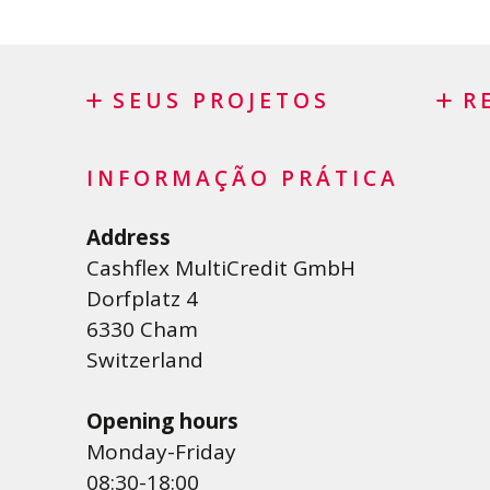
SEUS PROJETOS
R
Crédito
Conso
INFORMAÇÃO PRÁTICA
Crédito pessoal
Reco
Crédito habitação
Agru
Address
Cashflex MultiCredit GmbH
Crédito automóvel
Saldo
Dorfplatz 4
Crédito para estudos e
Pedid
6330 Cham
formações
Switzerland
Empréstimo médico
Créditos diversos
Opening hours
Crédito para empresas
Monday-Friday
Cartão de crédito
08:30-18:00