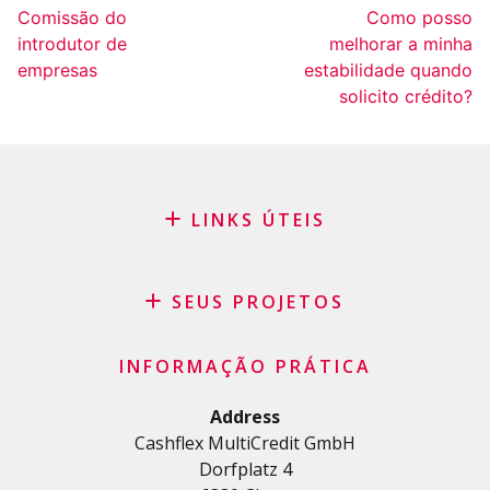
Comissão do
Como posso
introdutor de
melhorar a minha
empresas
estabilidade quando
solicito crédito?
LINKS ÚTEIS
Blog
Pedido de patrocínio
SEUS PROJETOS
FAQ
Crédito
Termos e condições gerais
INFORMAÇÃO PRÁTICA
Crédito pessoal
Política de privacidade
Crédito habitação
Address
Cashflex MultiCredit GmbH
Crédito automóvel
Dorfplatz 4
Crédito para estudos e formações