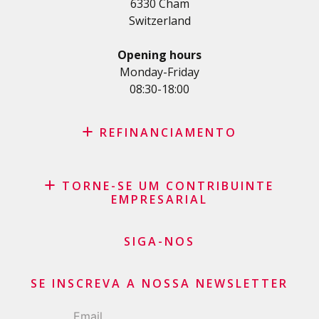
6330 Cham
Empréstimo médico
Switzerland
Créditos diversos
Crédito para empresas
Opening hours
Cartão de crédito
Monday-Friday
08:30-18:00
REFINANCIAMENTO
Consolidação de créditos
TORNE-SE UM CONTRIBUINTE
Recompra de leasing
EMPRESARIAL
Agrupamento de créditos
Saldo do cartão de crédito
SIGA-NOS
Pedido de Cartão de Crédito
SE INSCREVA A NOSSA NEWSLETTER