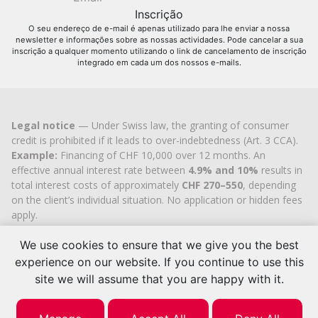
O seu endereço de e-mail é apenas utilizado para lhe enviar a nossa
newsletter e informações sobre as nossas actividades. Pode cancelar a sua
inscrição a qualquer momento utilizando o link de cancelamento de inscrição
integrado em cada um dos nossos e-mails.
Legal notice
— Under Swiss law, the granting of consumer
credit is prohibited if it leads to over-indebtedness (Art. 3 CCA).
Example:
Financing of CHF 10,000 over 12 months. An
effective annual interest rate between
4.9% and 10%
results in
total interest costs of approximately
CHF 270–550
, depending
on the client’s individual situation. No application or hidden fees
apply.
Cashflex MultiCredit GmbH
, registered in the Commercial
Register of the
Canton of Zug
since 2007 (UID
CHE-
We use cookies to ensure that we give you the best
113.592.711
), holds the official cantonal authorisation for
experience on our website. If you continue to use this
consumer credit brokerage.
site we will assume that you are happy with it.
© 2026 | Cashflex Multicredit Sarl