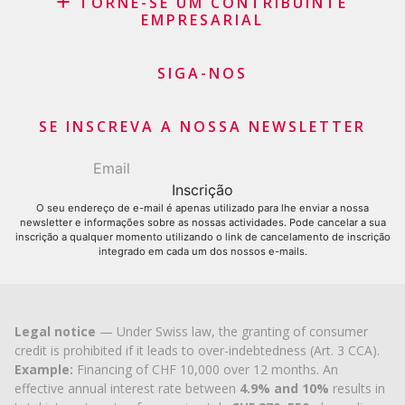
TORNE-SE UM CONTRIBUINTE
Recompra de leasing
EMPRESARIAL
Agrupamento de créditos
Saldo do cartão de crédito
SIGA-NOS
Pedido de Cartão de Crédito
SE INSCREVA A NOSSA NEWSLETTER
O seu endereço de e-mail é apenas utilizado para lhe enviar a nossa
newsletter e informações sobre as nossas actividades. Pode cancelar a sua
inscrição a qualquer momento utilizando o link de cancelamento de inscrição
integrado em cada um dos nossos e-mails.
Legal notice
— Under Swiss law, the granting of consumer
credit is prohibited if it leads to over-indebtedness (Art. 3 CCA).
Example:
Financing of CHF 10,000 over 12 months. An
effective annual interest rate between
4.9% and 10%
results in