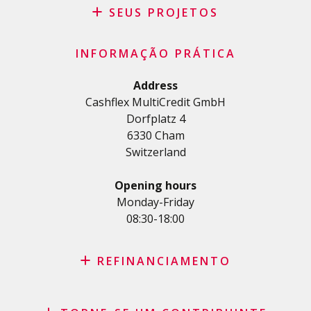
Pedido de patrocínio
SEUS PROJETOS
FAQ
Crédito
Termos e condições gerais
INFORMAÇÃO PRÁTICA
Crédito pessoal
Política de privacidade
Crédito habitação
Address
Cashflex MultiCredit GmbH
Crédito automóvel
Dorfplatz 4
Crédito para estudos e formações
6330 Cham
Empréstimo médico
Switzerland
Créditos diversos
Crédito para empresas
Opening hours
Cartão de crédito
Monday-Friday
08:30-18:00
REFINANCIAMENTO
Consolidação de créditos