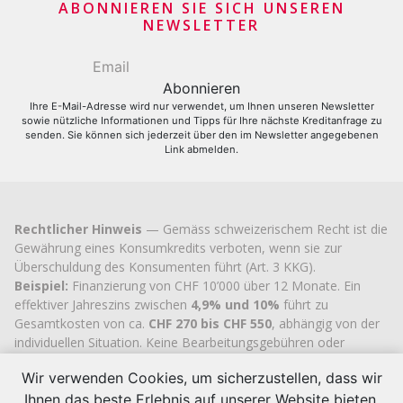
Kreditkartenantrag
ABONNIEREN SIE SICH UNSEREN
NEWSLETTER
Ihre E-Mail-Adresse wird nur verwendet, um Ihnen unseren Newsletter
sowie nützliche Informationen und Tipps für Ihre nächste Kreditanfrage zu
senden. Sie können sich jederzeit über den im Newsletter angegebenen
Link abmelden.
Rechtlicher Hinweis
— Gemäss schweizerischem Recht ist die
Gewährung eines Konsumkredits verboten, wenn sie zur
Überschuldung des Konsumenten führt (Art. 3 KKG).
Beispiel:
Finanzierung von CHF 10’000 über 12 Monate. Ein
effektiver Jahreszins zwischen
4,9% und 10%
führt zu
Gesamtkosten von ca.
CHF 270 bis CHF 550
, abhängig von der
individuellen Situation. Keine Bearbeitungsgebühren oder
versteckten Kosten.
Wir verwenden Cookies, um sicherzustellen, dass wir
Cashflex MultiCredit GmbH
, seit 2007 im Handelsregister des
Kantons Zug
eingetragen (UID
CHE-113.592.711
), verfügt über
Ihnen das beste Erlebnis auf unserer Website bieten.