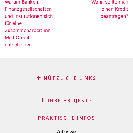
Warum Banken,
Wann sollte man
Finanzgesellschaften
einen Kredit
und Institutionen sich
beantragen?
für eine
Zusammenarbeit mit
MultiCredit
entscheiden
NÜTZLICHE LINKS
Blog
Antrag auf Patenschaft
IHRE PROJEKTE
FAQ
Kredit
Wichtige Checkliste
PRAKTISCHE INFOS
Privatkredit
Allgemeine Geschäftsbedingungen
Renovierungs/Baukredit
Adresse