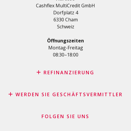
Datenschutzerklärung
Cashflex MultiCredit GmbH
AutoKredit
Dorfplatz 4
Kredite für Ihre Ausbildung
6330 Cham
Medizinische Kredit
Schweiz
Kredite für Diverses
Privatkredit für Selbstständige
Öffnungszeiten
KMU-Kredit
Montag-Freitag
08:30–18:00
Kreditkartenantrag
REFINANZIERUNG
Kreditrefinanzierung mit den besten Konditionen in der
Schweiz
WERDEN SIE GESCHÄFTSVERMITTLER
Rückkauf Ihres Fahrzeugs durch Leasing – keine
Affiliate Partnerprogramm
versteckten Kosten
Geschäftsvermittler Händler und Kaufleute
FOLGEN SIE UNS
Darlehenskonsolidierung
Finanzielle Geschäftsgeber
Kreditkartensaldo refinanzieren lassen