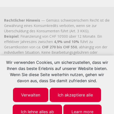
Rechtlicher Hinweis
— Gemäss schweizerischem Recht ist die
Gewährung eines Konsumkredits verboten, wenn sie zur
Überschuldung des Konsumenten führt (Art. 3 KKG).
Beispiel:
Finanzierung von CHF 10’000 über 12 Monate. Ein
effektiver Jahreszins zwischen
4,9% und 10%
führt zu
Gesamtkosten von ca.
CHF 270 bis CHF 550
, abhängig von der
individuellen Situation. Keine Bearbeitungsgebühren oder
versteckten Kosten.
Wir verwenden Cookies, um sicherzustellen, dass wir
Cashflex MultiCredit GmbH
, seit 2007 im Handelsregister des
Ihnen das beste Erlebnis auf unserer Website bieten.
Kantons Zug
eingetragen (UID
CHE-113.592.711
), verfügt über
die offizielle kantonale Bewilligung zur Vermittlung von
Wenn Sie diese Seite weiterhin nutzen, gehen wir
Konsumkrediten.
davon aus, dass Sie damit zufrieden sind.
© 2026 | Cashflex MultiKredit GmbH
Verwalten
Ich akzeptiere alle
Ich lehne alles ab
Learn more