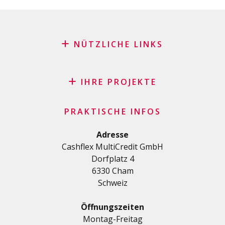
NÜTZLICHE LINKS
Blog
Antrag auf Patenschaft
IHRE PROJEKTE
FAQ
Kredit
Wichtige Checkliste
PRAKTISCHE INFOS
Privatkredit
Allgemeine Geschäftsbedingungen
Renovierungs/Baukredit
Adresse
Datenschutzerklärung
Cashflex MultiCredit GmbH
AutoKredit
Dorfplatz 4
Kredite für Ihre Ausbildung
6330 Cham
Medizinische Kredit
Schweiz
Kredite für Diverses
Privatkredit für Selbstständige
Öffnungszeiten
KMU-Kredit
Montag-Freitag