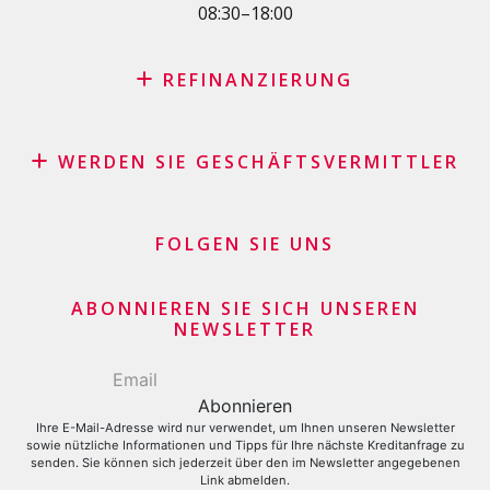
08:30–18:00
Kreditkartenantrag
REFINANZIERUNG
Kreditrefinanzierung mit den besten Konditionen in der
Schweiz
WERDEN SIE GESCHÄFTSVERMITTLER
Rückkauf Ihres Fahrzeugs durch Leasing – keine
Affiliate Partnerprogramm
versteckten Kosten
Geschäftsvermittler Händler und Kaufleute
FOLGEN SIE UNS
Darlehenskonsolidierung
Finanzielle Geschäftsgeber
Kreditkartensaldo refinanzieren lassen
Kreditkartenantrag
ABONNIEREN SIE SICH UNSEREN
NEWSLETTER
Ihre E-Mail-Adresse wird nur verwendet, um Ihnen unseren Newsletter
sowie nützliche Informationen und Tipps für Ihre nächste Kreditanfrage zu
senden. Sie können sich jederzeit über den im Newsletter angegebenen
Link abmelden.