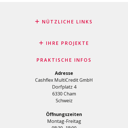
NÜTZLICHE LINKS
Blog
Antrag auf Patenschaft
IHRE PROJEKTE
FAQ
Kredit
Wichtige Checkliste
PRAKTISCHE INFOS
Privatkredit
Allgemeine Geschäftsbedingungen
Renovierungs/Baukredit
Adresse
Datenschutzerklärung
Cashflex MultiCredit GmbH
AutoKredit
Dorfplatz 4
Kredite für Ihre Ausbildung
6330 Cham
Medizinische Kredit
Schweiz
Kredite für Diverses
Privatkredit für Selbstständige
Öffnungszeiten
KMU-Kredit
Montag-Freitag