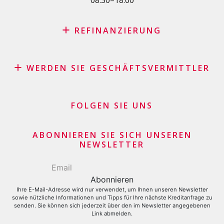
08:30–18:00
Kreditkartenantrag
REFINANZIERUNG
Kreditrefinanzierung mit den besten Konditionen in der
Schweiz
WERDEN SIE GESCHÄFTSVERMITTLER
Rückkauf Ihres Fahrzeugs durch Leasing – keine
Affiliate Partnerprogramm
versteckten Kosten
Geschäftsvermittler Händler und Kaufleute
FOLGEN SIE UNS
Darlehenskonsolidierung
Finanzielle Geschäftsgeber
Kreditkartensaldo refinanzieren lassen
Kreditkartenantrag
ABONNIEREN SIE SICH UNSEREN
NEWSLETTER
Ihre E-Mail-Adresse wird nur verwendet, um Ihnen unseren Newsletter
sowie nützliche Informationen und Tipps für Ihre nächste Kreditanfrage zu
senden. Sie können sich jederzeit über den im Newsletter angegebenen
Link abmelden.