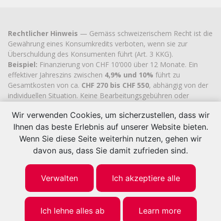
Rechtlicher Hinweis
— Gemäss schweizerischem Recht ist die
Gewährung eines Konsumkredits verboten, wenn sie zur
Überschuldung des Konsumenten führt (Art. 3 KKG).
Beispiel:
Finanzierung von CHF 10’000 über 12 Monate. Ein
effektiver Jahreszins zwischen
4,9% und 10%
führt zu
Gesamtkosten von ca.
CHF 270 bis CHF 550
, abhängig von der
individuellen Situation. Keine Bearbeitungsgebühren oder
versteckten Kosten.
Wir verwenden Cookies, um sicherzustellen, dass wir
Cashflex MultiCredit GmbH
, seit 2007 im Handelsregister des
Ihnen das beste Erlebnis auf unserer Website bieten.
Kantons Zug
eingetragen (UID
CHE-113.592.711
), verfügt über
die offizielle kantonale Bewilligung zur Vermittlung von
Wenn Sie diese Seite weiterhin nutzen, gehen wir
Konsumkrediten.
davon aus, dass Sie damit zufrieden sind.
© 2026 | Cashflex MultiKredit GmbH
Verwalten
Ich akzeptiere alle
Ich lehne alles ab
Learn more