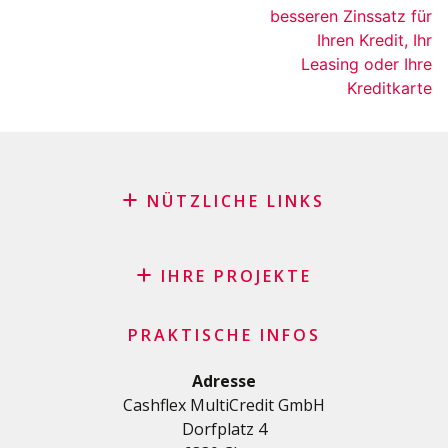
besseren Zinssatz für
Ihren Kredit, Ihr
Leasing oder Ihre
Kreditkarte
NÜTZLICHE LINKS
Blog
Antrag auf Patenschaft
IHRE PROJEKTE
FAQ
Kredit
Wichtige Checkliste
PRAKTISCHE INFOS
Privatkredit
Allgemeine Geschäftsbedingungen
Renovierungs/Baukredit
Adresse
Datenschutzerklärung
Cashflex MultiCredit GmbH
AutoKredit
Dorfplatz 4
Kredite für Ihre Ausbildung