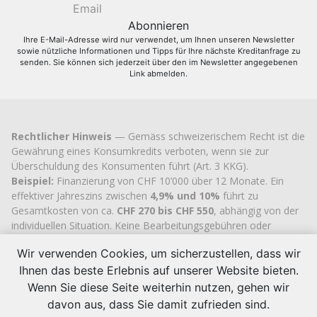
Ihre E-Mail-Adresse wird nur verwendet, um Ihnen unseren Newsletter
sowie nützliche Informationen und Tipps für Ihre nächste Kreditanfrage zu
senden. Sie können sich jederzeit über den im Newsletter angegebenen
Link abmelden.
Rechtlicher Hinweis
— Gemäss schweizerischem Recht ist die
Gewährung eines Konsumkredits verboten, wenn sie zur
Überschuldung des Konsumenten führt (Art. 3 KKG).
Beispiel:
Finanzierung von CHF 10’000 über 12 Monate. Ein
effektiver Jahreszins zwischen
4,9% und 10%
führt zu
Gesamtkosten von ca.
CHF 270 bis CHF 550
, abhängig von der
individuellen Situation. Keine Bearbeitungsgebühren oder
versteckten Kosten.
Wir verwenden Cookies, um sicherzustellen, dass wir
Cashflex MultiCredit GmbH
, seit 2007 im Handelsregister des
Kantons Zug
eingetragen (UID
CHE-113.592.711
), verfügt über
Ihnen das beste Erlebnis auf unserer Website bieten.
die offizielle kantonale Bewilligung zur Vermittlung von
Wenn Sie diese Seite weiterhin nutzen, gehen wir
Konsumkrediten.
davon aus, dass Sie damit zufrieden sind.