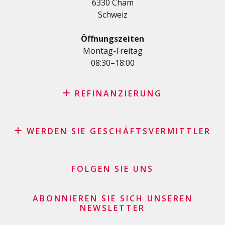
6330 Cham
Medizinische Kredit
Schweiz
Kredite für Diverses
Privatkredit für Selbstständige
Öffnungszeiten
KMU-Kredit
Montag-Freitag
08:30–18:00
Kreditkartenantrag
REFINANZIERUNG
Kreditrefinanzierung mit den besten Konditionen in der
Schweiz
WERDEN SIE GESCHÄFTSVERMITTLER
Rückkauf Ihres Fahrzeugs durch Leasing – keine
Affiliate Partnerprogramm
versteckten Kosten
Geschäftsvermittler Händler und Kaufleute
FOLGEN SIE UNS
Darlehenskonsolidierung
Finanzielle Geschäftsgeber
Kreditkartensaldo refinanzieren lassen
Kreditkartenantrag
ABONNIEREN SIE SICH UNSEREN
NEWSLETTER