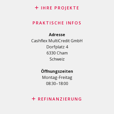
Blog
Antrag auf Patenschaft
IHRE PROJEKTE
FAQ
Kredit
Wichtige Checkliste
PRAKTISCHE INFOS
Privatkredit
Allgemeine Geschäftsbedingungen
Renovierungs/Baukredit
Adresse
Datenschutzerklärung
Cashflex MultiCredit GmbH
AutoKredit
Dorfplatz 4
Kredite für Ihre Ausbildung
6330 Cham
Medizinische Kredit
Schweiz
Kredite für Diverses
Privatkredit für Selbstständige
Öffnungszeiten
KMU-Kredit
Montag-Freitag
08:30–18:00
Kreditkartenantrag
REFINANZIERUNG
Kreditrefinanzierung mit den besten Konditionen in der